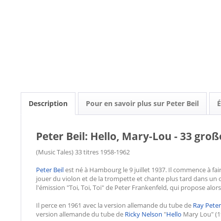
Description
Pour en savoir plus sur Peter Beil
É
Peter Beil: Hello, Mary-Lou - 33 groß
(Music Tales) 33 titres 1958-1962
Peter Beil
est né à Hambourg le 9 juillet 1937. Il commence à fai
jouer du violon et de la trompette et chante plus tard dans un 
l'émission "Toi, Toi, Toi" de Peter Frankenfeld, qui propose alor
Il perce en 1961 avec la version allemande du tube de
Ray Pete
version allemande du tube de
Ricky Nelson
"
Hello
Mary Lou" (19