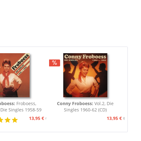
oboess:
Froboess,
Conny Froboess:
Vol.2, Die
 Die Singles 1958-59
Singles 1960-62 (CD)
13,95 €
13,95 €
15,95 €
15,95 €