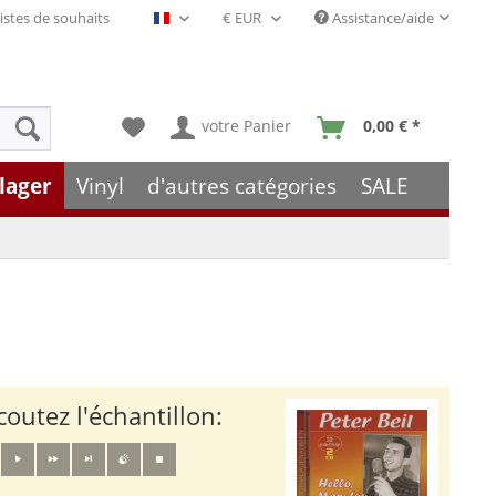
istes de souhaits
Assistance/aide
Français- FR
votre Panier
0,00 € *
lager
Vinyl
d'autres catégories
SALE
coutez l'échantillon: