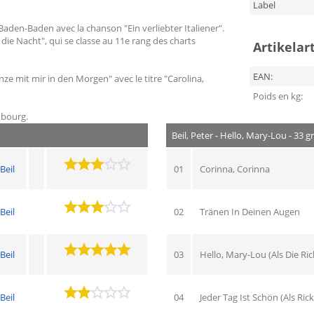
Label
 Baden-Baden avec la chanson "Ein verliebter Italiener".
die Nacht", qui se classe au 11e rang des charts
Artikelar
EAN:
ze mit mir in den Morgen" avec le titre "Carolina,
Poids en kg:
mbourg.
Beil, Peter - Hello, Mary-Lou - 33 g
Beil
01
Corinna, Corinna
Beil
02
Tränen In Deinen Augen
Beil
03
Hello, Mary-Lou (Als Die Ri
Beil
04
Jeder Tag Ist Schön (Als Ric