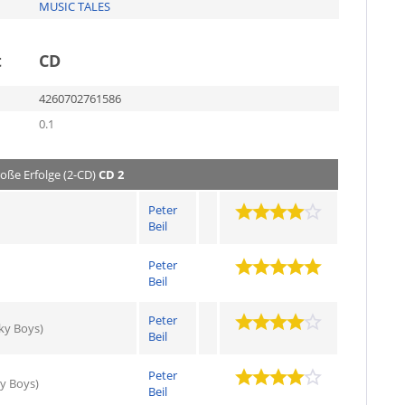
MUSIC TALES
t
CD
4260702761586
0.1
roße Erfolge (2-CD)
CD 2
Peter
Beil
Peter
Beil
Peter
cky Boys)
Beil
Peter
ky Boys)
Beil