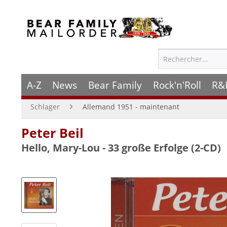
A-Z
News
Bear Family
Rock'n'Roll
R&
Schlager
Allemand 1951 - maintenant
Peter Beil
Hello, Mary-Lou - 33 große Erfolge (2-CD)