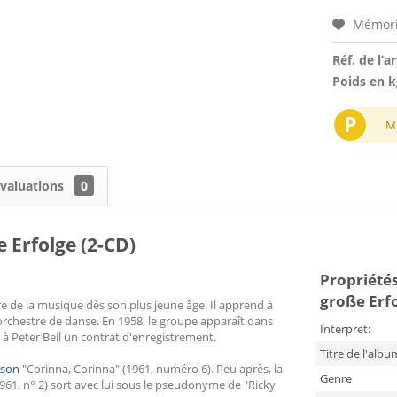
Mémori
Réf. de l’ar
Poids en k
P
M
valuations
0
e Erfolge (2-CD)
Propriétés 
große Erfo
re de la musique dès son plus jeune âge. Il apprend à
orchestre de danse. En 1958, le groupe apparaît dans
Interpret:
s à Peter Beil un contrat d'enregistrement.
Titre de l'albu
rson
"Corinna, Corinna" (1961, numéro 6). Peu après, la
Genre
61, n° 2) sort avec lui sous le pseudonyme de "Ricky