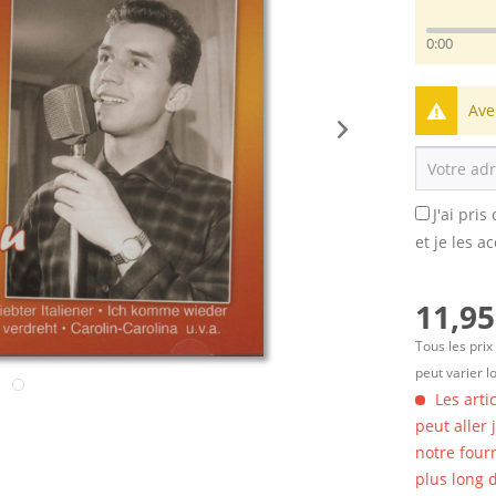
0:00
Ave
J'ai pri
et je les a
11,95
Tous les prix
peut varier l
Les arti
peut aller
notre four
plus long d