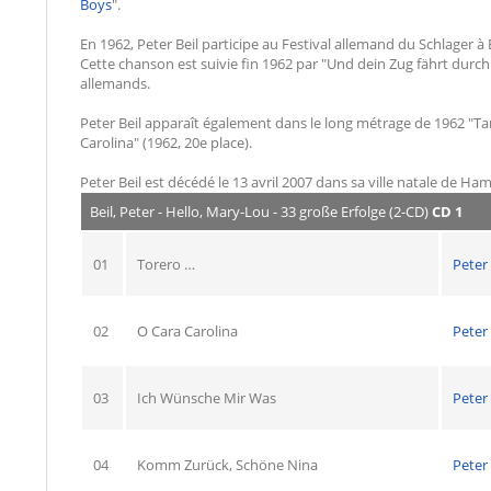
Boys
".
En 1962, Peter Beil participe au Festival allemand du Schlager à
Cette chanson est suivie fin 1962 par "Und dein Zug fährt durch 
allemands.
Peter Beil apparaît également dans le long métrage de 1962 "Tan
Carolina" (1962, 20e place).
Peter Beil est décédé le 13 avril 2007 dans sa ville natale de Ha
Beil, Peter - Hello, Mary-Lou - 33 große Erfolge (2-CD)
CD 1
01
Torero …
Peter 
02
O Cara Carolina
Peter 
03
Ich Wünsche Mir Was
Peter 
04
Komm Zurück, Schöne Nina
Peter 