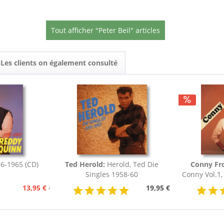
Tout afficher "Peter Beil" articles
Les clients on également consulté
6-1965 (CD)
Ted Herold:
Herold, Ted Die
Conny Fr
Singles 1958-60
Conny Vol.1,
13,95 €
19,95 €
15,95 €