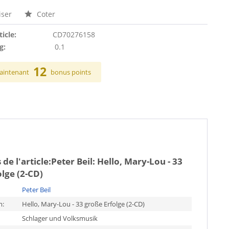
ser
Coter
ticle:
CD70276158
g:
0.1
12
aintenant
bonus points
de l'article:
Peter Beil: Hello, Mary-Lou - 33
lge (2-CD)
Peter Beil
m:
Hello, Mary-Lou - 33 große Erfolge (2-CD)
Schlager und Volksmusik