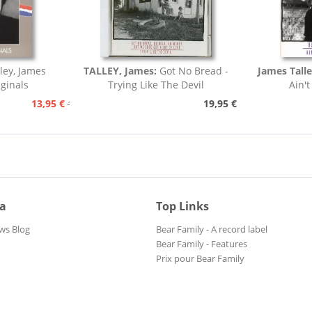
lley, James
TALLEY, James:
Got No Bread -
James Tall
ginals
Trying Like The Devil
Ain't
13,95 €
19,95 €
15,95 €
ia
Top Links
ws Blog
Bear Family - A record label
Bear Family - Features
Prix pour Bear Family