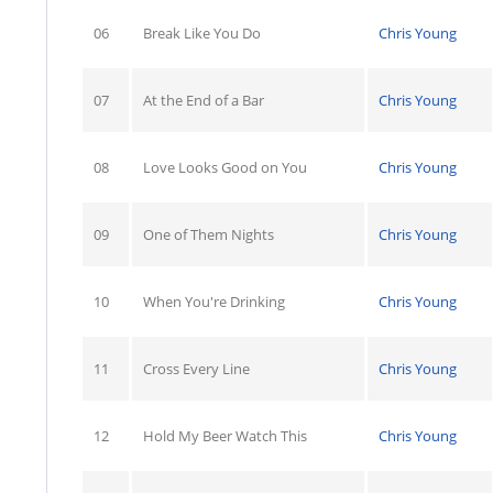
06
Break Like You Do
Chris Young
07
At the End of a Bar
Chris Young
08
Love Looks Good on You
Chris Young
09
One of Them Nights
Chris Young
10
When You're Drinking
Chris Young
11
Cross Every Line
Chris Young
12
Hold My Beer Watch This
Chris Young