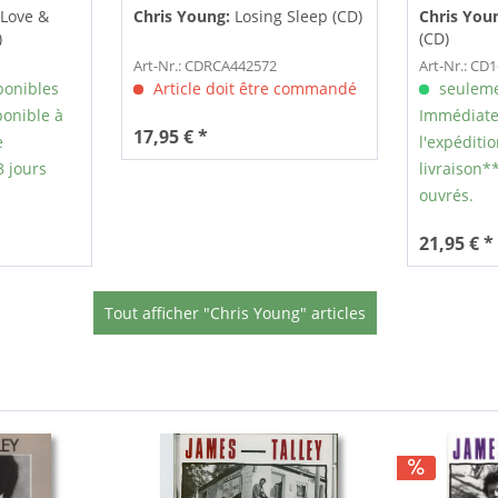
Love &
Chris Young:
Losing Sleep (CD)
Chris You
)
(CD)
Art-Nr.: CDRCA442572
Art-Nr.: CD
ponibles
Article doit être commandé
seuleme
onible à
Immédiate
17,95 € *
e
l'expéditio
3 jours
livraison**
ouvrés.
21,95 € *
Tout afficher "Chris Young" articles