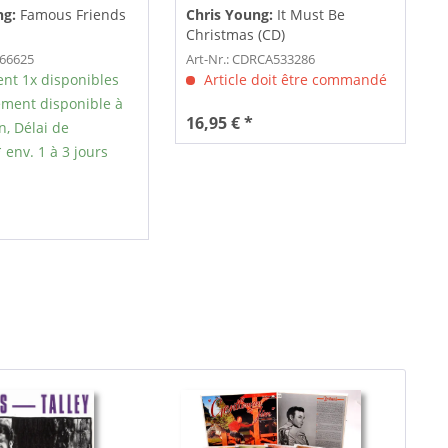
ng:
Famous Friends
Chris Young:
It Must Be
Christmas (CD)
166625
Art-Nr.: CDRCA533286
nt 1x disponibles
Article doit être commandé
ment disponible à
16,95 € *
n, Délai de
 env. 1 à 3 jours