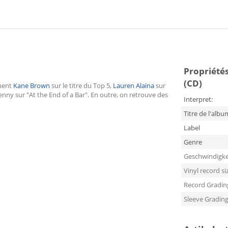
Propriétés
(CD)
mment
Kane Brown
sur le titre du Top 5,
Lauren Alaina
sur
enny sur "At the End of a Bar". En outre, on retrouve des
Interpret:
Titre de l'albu
Label
Genre
Geschwindigke
Vinyl record si
Record Gradin
Sleeve Gradin