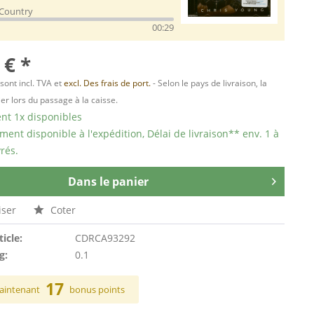
 Country
00:29
 € *
 sont incl. TVA et
excl. Des frais de port.
- Selon le pays de livraison, la
er lors du passage à la caisse.
t 1x disponibles
ent disponible à l'expédition, Délai de livraison** env. 1 à
rés.
Dans le panier
ser
Coter
ticle:
CDRCA93292
g:
0.1
17
aintenant
bonus points