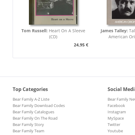
Tom Russell:
Heart On A Sleeve
James Talley:
Ta
(CD)
American Ori
24,95 €
Top Categories
Social Med
Bear Family A-Z Liste
Bear Family Ne
Bear Family Download Codes
Facebook
Bear Family Catalogues
Instagram
Bear Family On The Road
MySpace
Bear Family Story
Twitter
Bear Family Team
Youtube