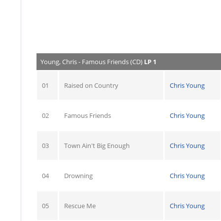
Young, Chris - Famous Friends (CD)
LP 1
01
Raised on Country
Chris Young
02
Famous Friends
Chris Young
03
Town Ain't Big Enough
Chris Young
04
Drowning
Chris Young
05
Rescue Me
Chris Young