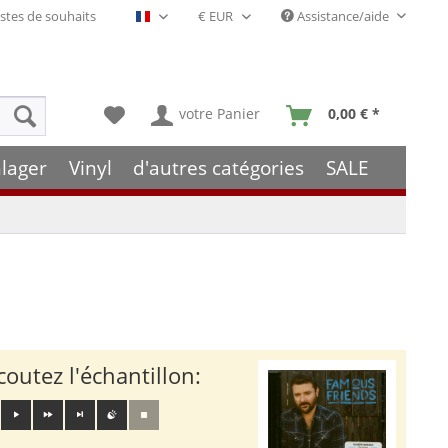
stes de souhaits
Assistance/aide
Français- FR
votre Panier
0,00 € *
lager
Vinyl
d'autres catégories
SALE
coutez l'échantillon: