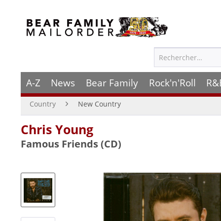
A-Z
News
Bear Family
Rock'n'Roll
R&
Country
New Country
Chris Young
Famous Friends (CD)