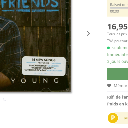
Raised on
00:00
16,95
Tous les prix
TVA peut vari
seulemen
Immédiatem
3 jours ouv
Mémori
Réf. de l’ar
Poids en k
P
M