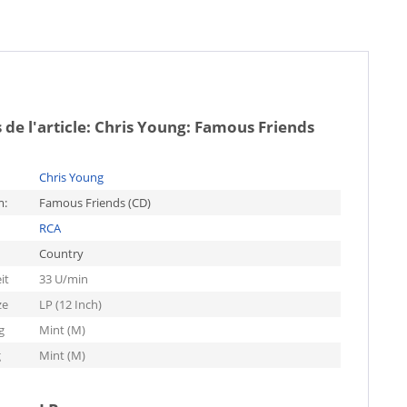
 de l'article:
Chris Young: Famous Friends
Chris Young
m:
Famous Friends (CD)
RCA
Country
it
33 U/min
ze
LP (12 Inch)
g
Mint (M)
g
Mint (M)