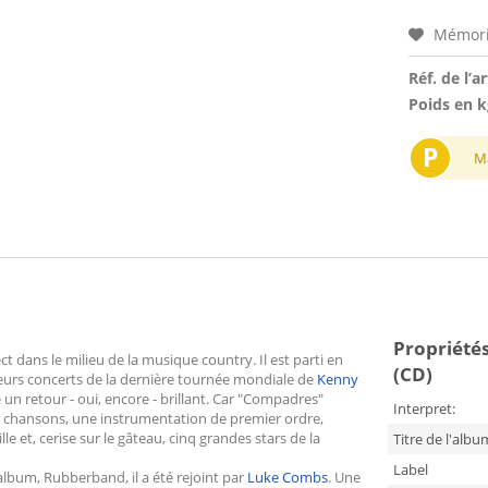
Mémori
Réf. de l’ar
Poids en k
P
M
Propriétés
t dans le milieu de la musique country. Il est parti en
(CD)
ieurs concerts de la dernière tournée mondiale de
Kenny
n retour - oui, encore - brillant. Car "Compadres"
Interpret:
es chansons, une instrumentation de premier ordre,
e et, cerise sur le gâteau, cinq grandes stars de la
Titre de l'albu
Label
album, Rubberband, il a été rejoint par
Luke Combs
. Une