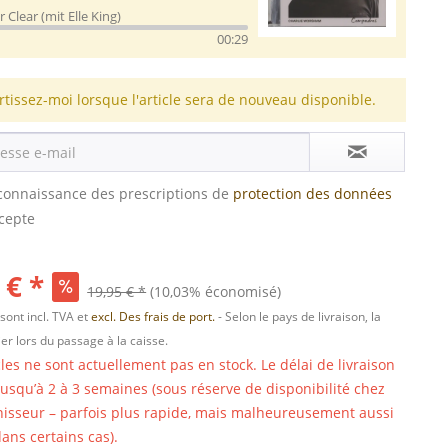
 Clear (mit Elle King)
00:29
rtissez-moi lorsque l'article sera de nouveau disponible.
s connaissance des prescriptions de
protection des données
ccepte
 € *
19,95 € *
(10,03% économisé)
 sont incl. TVA et
excl. Des frais de port.
- Selon le pays de livraison, la
er lors du passage à la caisse.
cles ne sont actuellement pas en stock. Le délai de livraison
 jusqu’à 2 à 3 semaines (sous réserve de disponibilité chez
nisseur – parfois plus rapide, mais malheureusement aussi
ans certains cas).