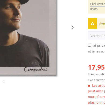
Creekwater
00:00
Ave
J'ai pri
et je les a
17,95
Tous les prix
TVA peut vari
Les arti
peut aller
notre four
plus long d