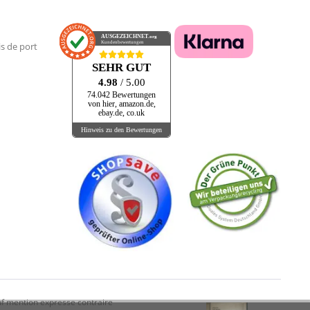
AUSGEZEICHNET
.org
Kundenbewertungen
is de port
SEHR GUT
4.98
/ 5.00
74.042 Bewertungen
von hier, amazon.de,
ebay.de, co.uk
Hinweis zu den Bewertungen
f mention expresse contraire