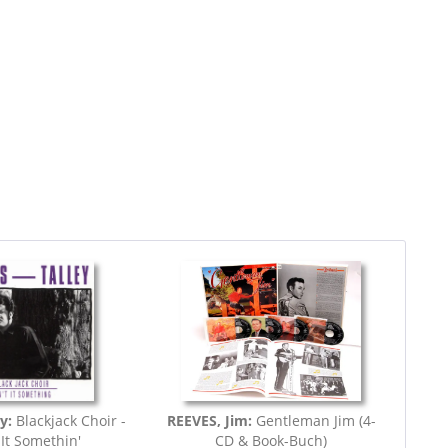
ey:
Blackjack Choir -
REEVES, Jim:
Gentleman Jim (4-
 It Somethin'
CD & Book-Buch)