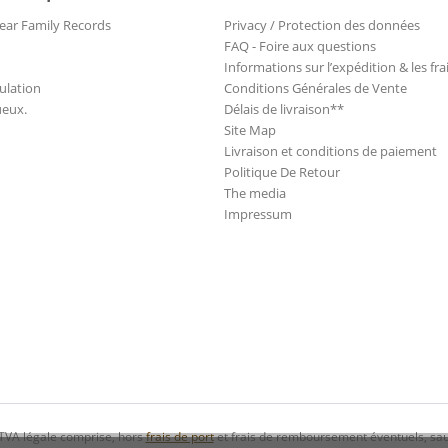
ear Family Records
Privacy / Protection des données
FAQ - Foire aux questions
Informations sur l’expédition & les fra
ulation
Conditions Générales de Vente
ueux.
Délais de livraison**
Site Map
Livraison et conditions de paiement
Politique De Retour
The media
Impressum
 TVA légale comprise, hors
frais de port
et frais de remboursement éventuels, sau