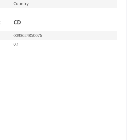
Country
t
CD
0093624850076
0.1