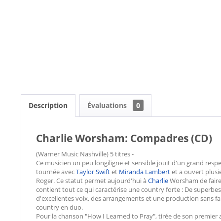
Description
Évaluations
0
Charlie Worsham: Compadres (CD)
(Warner Music Nashville) 5 titres -
Ce musicien un peu longiligne et sensible jouit d'un grand respec
tournée avec
Taylor Swift
et
Miranda Lambert
et a ouvert plus
Roger. Ce statut permet aujourd'hui à
Charlie
Worsham de faire u
contient tout ce qui caractérise une country forte : De superb
d'excellentes voix, des arrangements et une production sans faill
country en duo.
Pour la chanson "How I Learned to Pray", tirée de son premier 