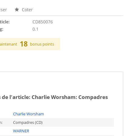
ser
Coter
ticle:
CD850076
g:
0.1
18
aintenant
bonus points
 de l'article:
Charlie Worsham: Compadres
Charlie Worsham
m:
Compadres (CD)
WARNER