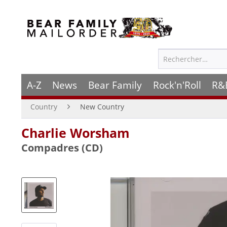
A-Z
News
Bear Family
Rock'n'Roll
R&
Country
New Country
Charlie Worsham
Compadres (CD)