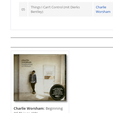
Things I Can’t Control (mit Dierks
Charlie
05
Bentley)
Worsham
Charlie Worsham:
Beginning