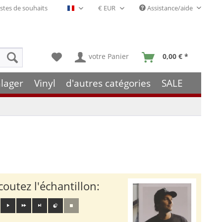
stes de souhaits
Assistance/aide
Français- FR
votre Panier
0,00 € *
lager
Vinyl
d'autres catégories
SALE
coutez l'échantillon: