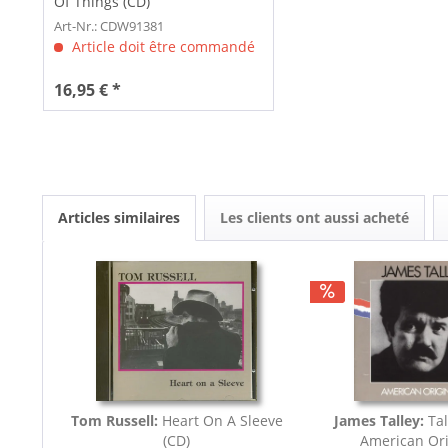
Of Things (CD)
Art-Nr.: CDW91381
Article doit être commandé
16,95 € *
Articles similaires
Les clients ont aussi acheté
Tom Russell:
Heart On A Sleeve
James Talley:
Ta
(CD)
American Ori