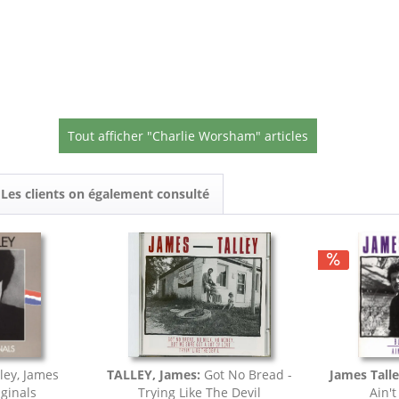
Tout afficher "Charlie Worsham" articles
Les clients on également consulté
lley, James
TALLEY, James:
Got No Bread -
James Tall
ginals
Trying Like The Devil
Ain't