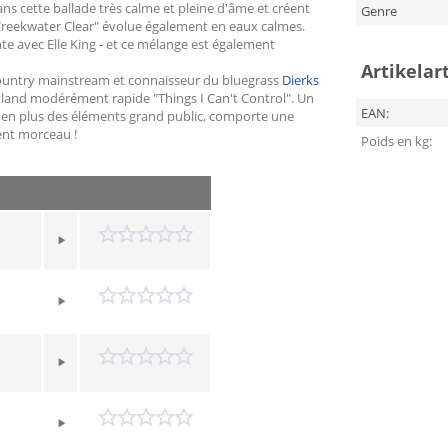
s cette ballade très calme et pleine d'âme et créent
Genre
lk "Creekwater Clear" évolue également en eaux calmes.
te avec Elle King - et ce mélange est également
Artikelar
la country mainstream et connaisseur du bluegrass
Dierks
rtland modérément rapide "Things I Can't Control". Un
EAN:
, en plus des éléments grand public, comporte une
ent morceau !
Poids en kg: