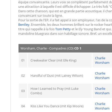
équipe convaincante. Leurs voix se complètent parfaitement dan
une attraction à laquelle il est difficile d'échapper. Le très fo
Dans cette chanson, qui est en grande partie acoustique, il chan
convaincant sur toute la ligne.
Pour la sortie de l'EP, il a fait appel à son employeur, l'as de 
Bentley
. Ensemble, les deux hommes brillent sur le rocker hea
titre qui rappelle à la fois
Tom Petty
et le Ely Young Band et qui
mandoline bluegrass dans son habillage sonore. Bref, un excell
Worsham, Charlie - Compadres (CD)
CD 1
Charlie
01
Creekwater Clear (mit Elle King)
Worsham
Charlie
02
Handful of Dust (mit Lainey Wilson)
Worsham
How I Learned to Pray (mit Luke
Charlie
03
Combs)
Worsham
Charlie
04
Kiss Like You Dance (mit Kip Moore)
Worsham