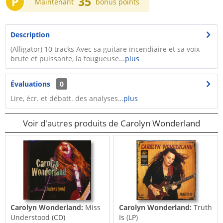
P
35
Maintenant
bonus points
Description
(Alligator) 10 tracks Avec sa guitare incendiaire et sa voix
brute et puissante, la fougueuse...
plus
Évaluations
0
Lire, écr. et débatt. des analyses…
plus
Voir d'autres produits de Carolyn Wonderland
Carolyn Wonderland:
Miss
Carolyn Wonderland:
Truth
Understood (CD)
Is (LP)