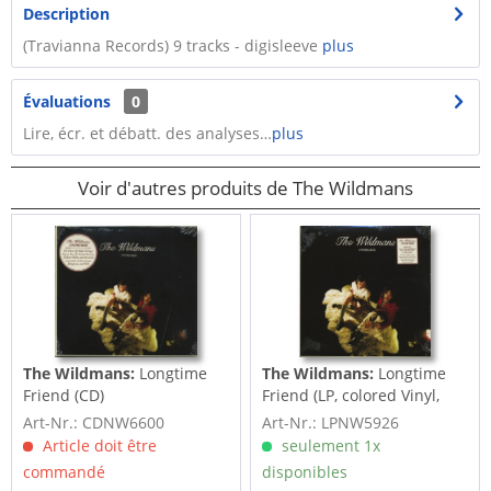
Description
(Travianna Records) 9 tracks - digisleeve
plus
Évaluations
0
Lire, écr. et débatt. des analyses…
plus
Voir d'autres produits de The Wildmans
The Wildmans:
Longtime
The Wildmans:
Longtime
Friend (CD)
Friend (LP, colored Vinyl,
Ltd.)
Art-Nr.: CDNW6600
Art-Nr.: LPNW5926
Article doit être
seulement 1x
commandé
disponibles