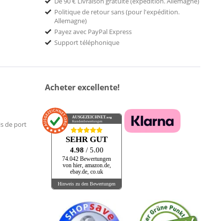
De 90 € Livraison gratuite (expédition. Allemagne)
Politique de retour sans (pour l'expédition.
Allemagne)
Payez avec PayPal Express
Support téléphonique
Acheter excellente!
AUSGEZEICHNET
.org
Kundenbewertungen
is de port
SEHR GUT
4.98
/ 5.00
74.042 Bewertungen
von hier, amazon.de,
ebay.de, co.uk
Hinweis zu den Bewertungen