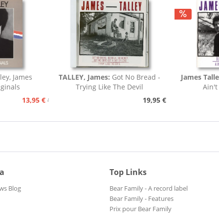
lley, James
TALLEY, James:
Got No Bread -
James Tall
ginals
Trying Like The Devil
Ain't
13,95 €
19,95 €
15,95 €
ia
Top Links
ws Blog
Bear Family - A record label
Bear Family - Features
Prix pour Bear Family