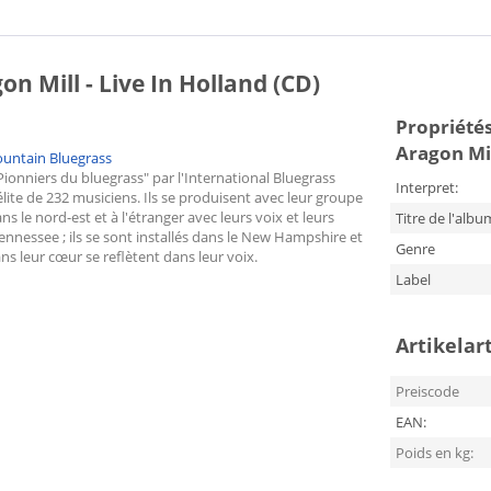
Mill - Live In Holland (CD)
Propriétés
Aragon Mil
untain
Bluegrass
nniers du bluegrass" par l'International Bluegrass
Interpret:
ite de 232 musiciens. Ils se produisent avec leur groupe
 le nord-est et à l'étranger avec leurs voix et leurs
Titre de l'albu
nnessee ; ils se sont installés dans le New Hampshire et
Genre
ns leur cœur se reflètent dans leur voix.
Label
Artikelar
Preiscode
EAN:
Poids en kg: