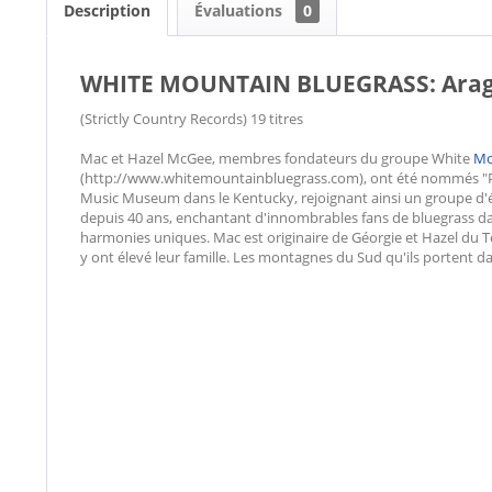
Description
Évaluations
0
WHITE MOUNTAIN BLUEGRASS: Aragon 
(Strictly Country Records) 19 titres
Mac et Hazel McGee, membres fondateurs du groupe White
Mo
(http://www.whitemountainbluegrass.com), ont été nommés "Pio
Music Museum dans le Kentucky, rejoignant ainsi un groupe d'él
depuis 40 ans, enchantant d'innombrables fans de bluegrass dans
harmonies uniques. Mac est originaire de Géorgie et Hazel du Te
y ont élevé leur famille. Les montagnes du Sud qu'ils portent da