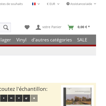
stes de souhaits
Assistance/aide
Français- FR
votre Panier
0,00 € *
lager
Vinyl
d'autres catégories
SALE
coutez l'échantillon: