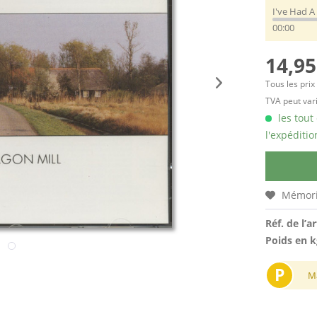
I've Had A
00:00
14,95
Tous les prix
TVA peut vari
les tout
l'expéditio
Mémori
Réf. de l’ar
Poids en k
P
M