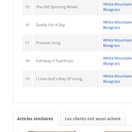
White Mountain
15
The Old Spinning Wheel
Bluegrass
White Mountain
16
Daddy For A Day
Bluegrass
White Mountain
17
Prisoner Song
Bluegrass
White Mountain
18
Pathway If Teardrops
Bluegrass
White Mountain
19
I Love God's Way Of Living
Bluegrass
Articles similaires
Les clients ont aussi acheté