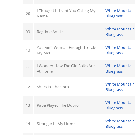
I Thought I Heard You Calling My
White Mountain
08
Name
Bluegrass
White Mountain
09
Ragtime Annie
Bluegrass
You Ain't Woman Enough To Take
White Mountain
10
My Man
Bluegrass
I Wonder How The Old Folks Are
White Mountain
11
At Home
Bluegrass
White Mountain
12
Shuckin' The Corn
Bluegrass
White Mountain
13
Papa Played The Dobro
Bluegrass
White Mountain
14
Stranger In My Home
Bluegrass