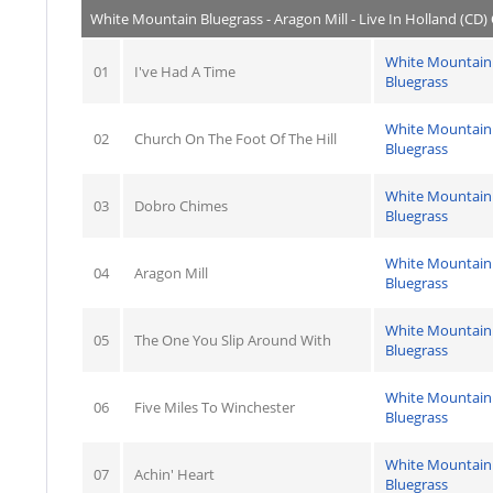
White Mountain Bluegrass - Aragon Mill - Live In Holland (CD)
White Mountain
01
I've Had A Time
Bluegrass
White Mountain
02
Church On The Foot Of The Hill
Bluegrass
White Mountain
03
Dobro Chimes
Bluegrass
White Mountain
04
Aragon Mill
Bluegrass
White Mountain
05
The One You Slip Around With
Bluegrass
White Mountain
06
Five Miles To Winchester
Bluegrass
White Mountain
07
Achin' Heart
Bluegrass