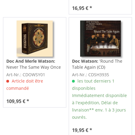
16,95 € *
Doc And Merle Watson:
Doc Watson:
'Round The
Never The Same Way Once
Table Again (CD)
(7-CD)
Art-Nr.: CDOWSY01
Art-Nr.: CDSH3935
Article doit être
les tout derniers 1
commandé
disponibles
Immédiatement disponible
109,95 € *
à l'expédition, Délai de
livraison** env. 1 à 3 jours
ouvrés.
19,95 € *