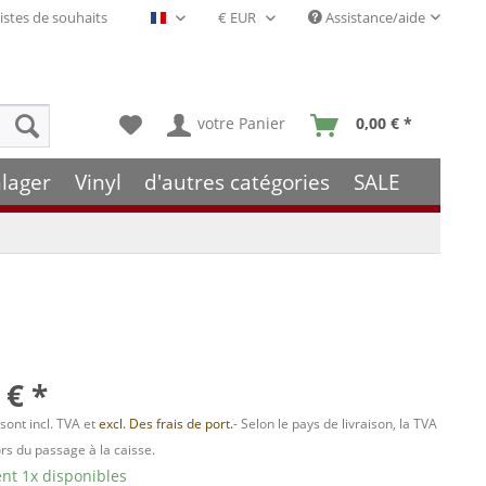
istes de souhaits
Assistance/aide
Français- FR
votre Panier
0,00 € *
lager
Vinyl
d'autres catégories
SALE
 € *
 sont incl. TVA et
excl. Des frais de port.
- Selon le pays de livraison, la TVA
ors du passage à la caisse.
t 1x disponibles