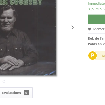
Immédiatem
3 jours ouv
Mémori
Réf. de l’ar
Poids en k
P
M
Évaluations
0