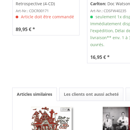
Retrospective (4-CD)
Carlton:
Doc Watson
Gaither Carlton (CD)
Art-Nr.: CDCR00171
Art-Nr.: CDSFW40235
Article doit être commandé
seulement 1x dis
Immédiatement disp
89,95 € *
l'expédition, Délai d
livraison** env. 1 à 
ouvrés.
16,95 € *
Articles similaires
Les clients ont aussi acheté