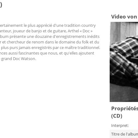
)
Video von
certainement le plus apprécié d'une tradition country
nteur, joueur de banjo et de guitare, Arthel « Doc »
 album présente une douzaine d'enregistrements inédits
 et chercheur de renom dans le domaine du folk et du
s plus purs jamais enregistrés par ce maître traditionnel.
es aussi fascinantes que nous, et qu'elles ajoutent
le grand Doc Watson.
Propriétés 
(CD)
Interpret:
Titre de l'albu