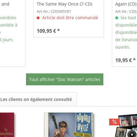
 and
The Same Way Once (7-CD)
Again (CD)
Art-Nr.: CDOWSY01
Art-Nr.: CD
ponibles
Article doit être commandé
les tout
onible à
disponibl
109,95 € *
e
disponible 
3 jours
de livraiso
ouvrés.
19,95 € *
Tout afficher "Doc Watson" articles
Les clients on également consulté