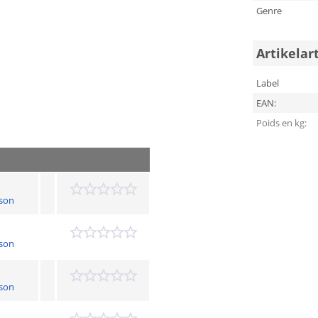
Genre
Artikelar
Label
EAN:
Poids en kg:
son
son
son