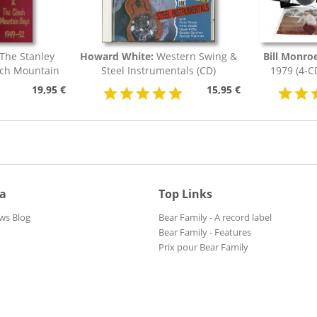
The Stanley
Howard White:
Western Swing &
Bill Monroe
nch Mountain
Steel Instrumentals (CD)
1979 (4-C
19,95 €
15,95 €
ia
Top Links
ws Blog
Bear Family - A record label
Bear Family - Features
Prix pour Bear Family