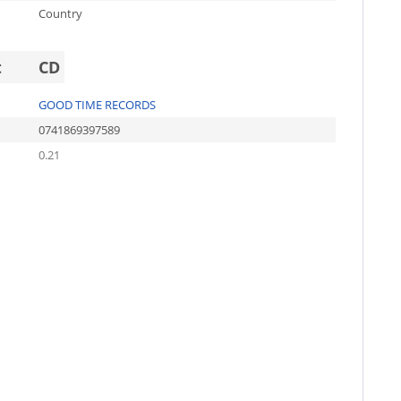
Country
t
CD
GOOD TIME RECORDS
0741869397589
0.21