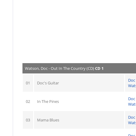
Watson, Doc - Out In The Country (CD)
CD 1
Doc
01
Doc's Guitar
Wat
Doc
02
In The Pines
Wat
Doc
03
Mama Blues
Wat
Doc