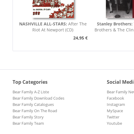
NASHVILLE ALL-STARS:
After The
Stanley Brothers:
Riot At Newport (CD)
Brothers & The Cli
Boys...
24,95 €
Top Categories
Social Med
Bear Family A-Z Liste
Bear Family Ne
Bear Family Download Codes
Facebook
Bear Family Catalogues
Instagram
Bear Family On The Road
MySpace
Bear Family Story
Twitter
Bear Family Team
Youtube