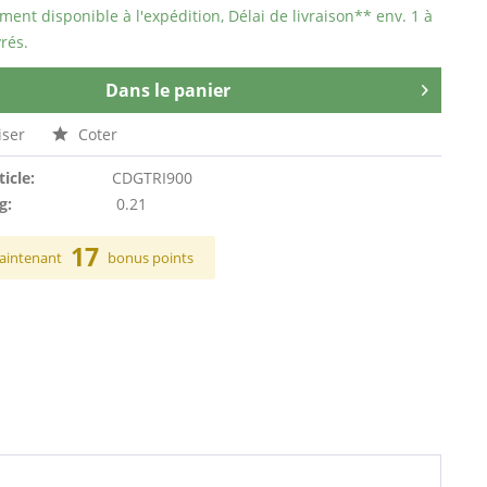
ent disponible à l'expédition, Délai de livraison** env. 1 à
rés.
Dans le panier
ser
Coter
ticle:
CDGTRI900
g:
0.21
17
aintenant
bonus points