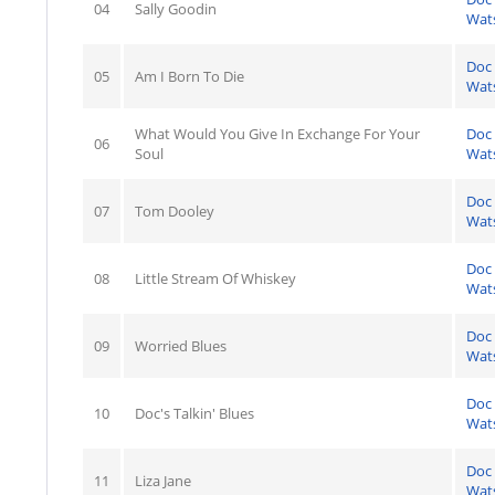
04
Sally Goodin
Wat
Doc
05
Am I Born To Die
Wat
What Would You Give In Exchange For Your
Doc
06
Soul
Wat
Doc
07
Tom Dooley
Wat
Doc
08
Little Stream Of Whiskey
Wat
Doc
09
Worried Blues
Wat
Doc
10
Doc's Talkin' Blues
Wat
Doc
11
Liza Jane
Wat