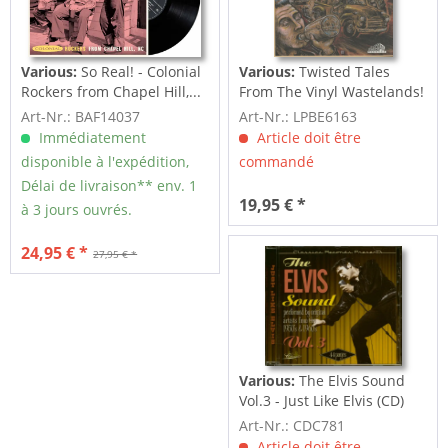
Various:
So Real! - Colonial
Various:
Twisted Tales
Rockers from Chapel Hill,...
From The Vinyl Wastelands!
Vol.5...
Art-Nr.: BAF14037
Art-Nr.: LPBE6163
Immédiatement
Article doit être
disponible à l'expédition,
commandé
Délai de livraison** env. 1
19,95 € *
à 3 jours ouvrés.
24,95 € *
27,95 € *
Various:
The Elvis Sound
Vol.3 - Just Like Elvis (CD)
Art-Nr.: CDC781
Article doit être