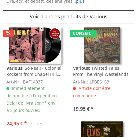
Lire, écr. et débatt. des analyses…
plus
Voir d'autres produits de Various
CONSEIL !
Various:
So Real! - Colonial
Various:
Twisted Tales
Rockers from Chapel Hill,...
From The Vinyl Wastelands!
Vol.5...
Art-Nr.: BAF14037
Art-Nr.: LPBE6163
Immédiatement
Article doit être
disponible à l'expédition,
commandé
Délai de livraison** env. 1
19,95 € *
à 3 jours ouvrés.
24,95 € *
27,95 € *