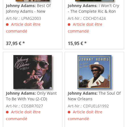
Johnny Adams:
Best Of
Johnny Adams:
I Won't Cry
Johnny Adams - New
- The Complete Ric & Ron
Orleans Tan Canary...
Singles...
Art-Nr.: LPMG2003
Art-Nr.: CDCHD1424
Article doit être
Article doit être
commandé
commandé
37,95 € *
15,95 € *
Johnny Adams:
Only Want
Johnny Adams:
The Soul Of
To Be With You (2-CD)
New Orleans
Art-Nr.: CDSBR7027
Art-Nr.: CDFUEL61992
Article doit être
Article doit être
commandé
commandé