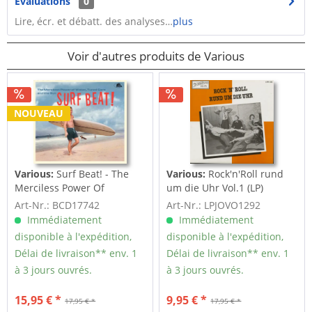
Évaluations
0
Lire, écr. et débatt. des analyses…
plus
Voir d'autres produits de Various
NOUVEAU
Various:
Surf Beat! - The
Various:
Rock'n'Roll rund
Merciless Power Of
um die Uhr Vol.1 (LP)
Water,...
Art-Nr.: BCD17742
Art-Nr.: LPJOVO1292
Immédiatement
Immédiatement
disponible à l'expédition,
disponible à l'expédition,
Délai de livraison** env. 1
Délai de livraison** env. 1
à 3 jours ouvrés.
à 3 jours ouvrés.
15,95 € *
9,95 € *
17,95 € *
17,95 € *