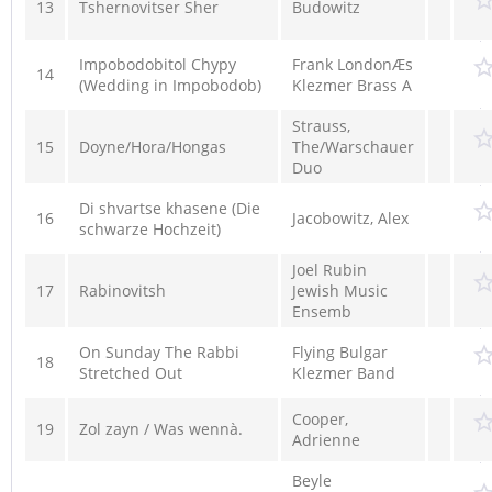
13
Tshernovitser Sher
Budowitz
Impobodobitol Chypy
Frank LondonÆs
14
(Wedding in Impobodob)
Klezmer Brass A
Strauss,
15
Doyne/Hora/Hongas
The/Warschauer
Duo
Di shvartse khasene (Die
16
Jacobowitz, Alex
schwarze Hochzeit)
Joel Rubin
17
Rabinovitsh
Jewish Music
Ensemb
On Sunday The Rabbi
Flying Bulgar
18
Stretched Out
Klezmer Band
Cooper,
19
Zol zayn / Was wennà.
Adrienne
Beyle