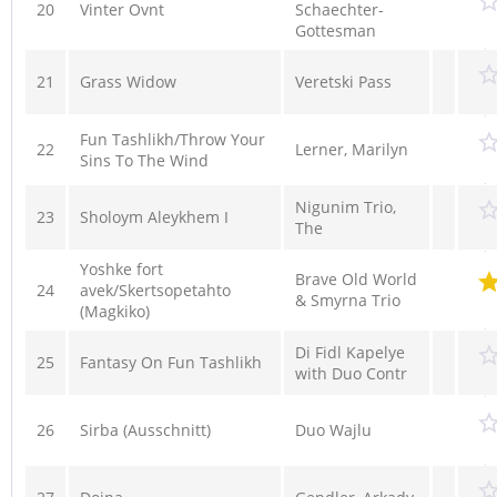
20
Vinter Ovnt
Schaechter-
Gottesman
21
Grass Widow
Veretski Pass
Fun Tashlikh/Throw Your
22
Lerner, Marilyn
Sins To The Wind
Nigunim Trio,
23
Sholoym Aleykhem I
The
Yoshke fort
Brave Old World
24
avek/Skertsopetahto
& Smyrna Trio
(Magkiko)
Di Fidl Kapelye
25
Fantasy On Fun Tashlikh
with Duo Contr
26
Sirba (Ausschnitt)
Duo Wajlu