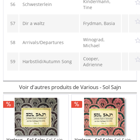
Kindermann,
56
Schwesterlein
Tine
57
Dir a waltz
Frydman, Basia
Winograd,
58
Arrivals/Departures
Michael
Cooper,
59
Harbstlid/Autumn Song
Adrienne
Voir d'autres produits de Various - Sol Sajn
Various - Sol Sajn:
Sol Sain
Various - Sol Sajn:
Sol Sain