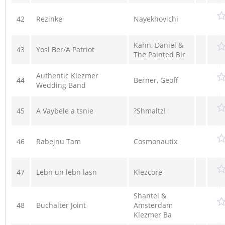
42
Rezinke
Nayekhovichi
Kahn, Daniel &
43
Yosl Ber/A Patriot
The Painted Bir
Authentic Klezmer
44
Berner, Geoff
Wedding Band
45
A Vaybele a tsnie
?Shmaltz!
46
Rabejnu Tam
Cosmonautix
47
Lebn un lebn lasn
Klezcore
Shantel &
48
Buchalter Joint
Amsterdam
Klezmer Ba