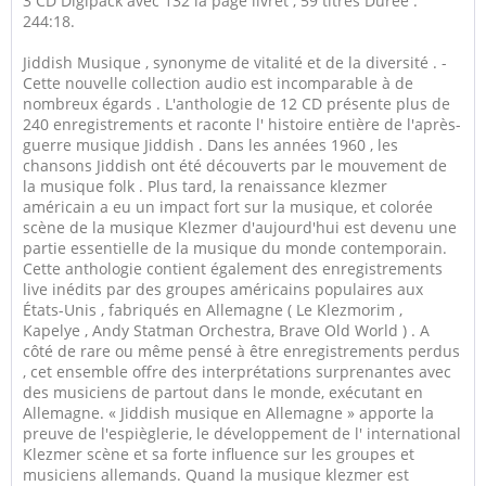
3 CD Digipack avec 132 la page livret , 59 titres Durée :
244:18.
Jiddish Musique , synonyme de vitalité et de la diversité . -
Cette nouvelle collection audio est incomparable à de
nombreux égards . L'anthologie de 12 CD présente plus de
240 enregistrements et raconte l' histoire entière de l'après-
guerre musique Jiddish . Dans les années 1960 , les
chansons Jiddish ont été découverts par le mouvement de
la musique folk . Plus tard, la renaissance klezmer
américain a eu un impact fort sur la musique, et colorée
scène de la musique Klezmer d'aujourd'hui est devenu une
partie essentielle de la musique du monde contemporain.
Cette anthologie contient également des enregistrements
live inédits par des groupes américains populaires aux
États-Unis , fabriqués en Allemagne ( Le Klezmorim ,
Kapelye , Andy Statman Orchestra, Brave Old World ) . A
côté de rare ou même pensé à être enregistrements perdus
, cet ensemble offre des interprétations surprenantes avec
des musiciens de partout dans le monde, exécutant en
Allemagne. « Jiddish musique en Allemagne » apporte la
preuve de l'espièglerie, le développement de l' international
Klezmer scène et sa forte influence sur les groupes et
musiciens allemands. Quand la musique klezmer est