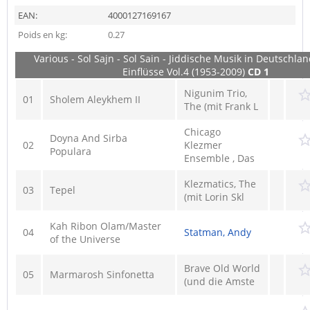
EAN:
4000127169167
Poids en kg:
0.27
Various - Sol Sajn - Sol Sain - Jiddische Musik in Deutschla
Einflüsse Vol.4 (1953-2009)
CD 1
Nigunim Trio,
01
Sholem Aleykhem II
The (mit Frank L
Chicago
Doyna And Sirba
02
Klezmer
Populara
Ensemble , Das
Klezmatics, The
03
Tepel
(mit Lorin Skl
Kah Ribon Olam/Master
04
Statman, Andy
of the Universe
Brave Old World
05
Marmarosh Sinfonetta
(und die Amste