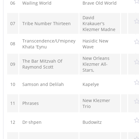
06
Wailing World
Brave Old World
David
07
Tribe Number Thirteen
Krakauer's
Klezmer Madne
Transcendence/U'mipney
Hasidic New
08
Khata 'Eynu
Wave
New Orleans
The Bar Mitzvah Of
09
Klezmer All-
Raymond Scott
Stars,
10
Samson and Delilah
Kapelye
New Klezmer
11
Phrases
Trio
12
Dr·shpen
Budowitz