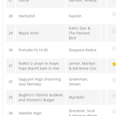
27
Doina
Gendler, Arkady
28
Harbstlid
Fayvish
Kahn, Dan &
29
Beyze Vintn
The Painted
Bird
30
Prelude/10.16.06
Diaspora Redux
Nakht iz arayn in mayn
Lerner, Marilyn
31
hoyz (Nacht kam in mei
& Adrienne Coo
Gaguyim Nign (Yearning
Greenman,
32
Soul Melody)
Steven
Bughici's Yidishe dudkele
33
Myridißn
and Shulem's Bulgar
Dresdner, Sruli
34
Hakofes Nign
& Weimar Winte