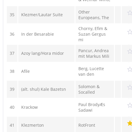
Other
35
Klezmer/Lautar Suite
Europeans, The
Chorny, Efim &
36
In der Besarabie
Suzan Gergus
mi
Pancur, Andrea
37
Azoy lang/Hora midor
mit Markus Mili
Berg, Lucette
38
Afile
van den
Solomon &
39
(alt. shul) Kale Bazetsn
Socalled
Paul BrodyÆs
40
Krackow
Sadawi
41
Klezmerton
RotFront