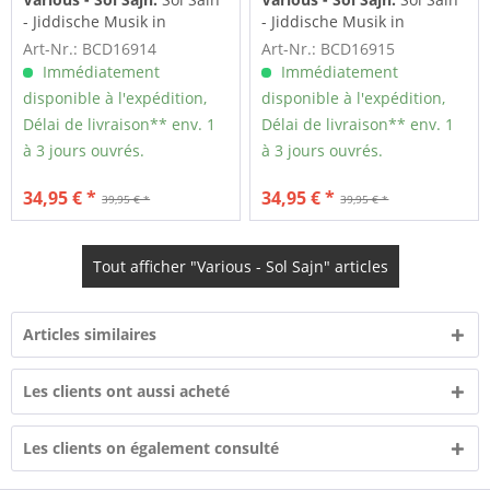
- Jiddische Musik in
- Jiddische Musik in
Deutschland und...
Deutschland und...
Art-Nr.: BCD16914
Art-Nr.: BCD16915
Immédiatement
Immédiatement
disponible à l'expédition,
disponible à l'expédition,
Délai de livraison** env. 1
Délai de livraison** env. 1
à 3 jours ouvrés.
à 3 jours ouvrés.
34,95 € *
34,95 € *
39,95 € *
39,95 € *
Tout afficher "Various - Sol Sajn" articles
Articles similaires
Les clients ont aussi acheté
Les clients on également consulté