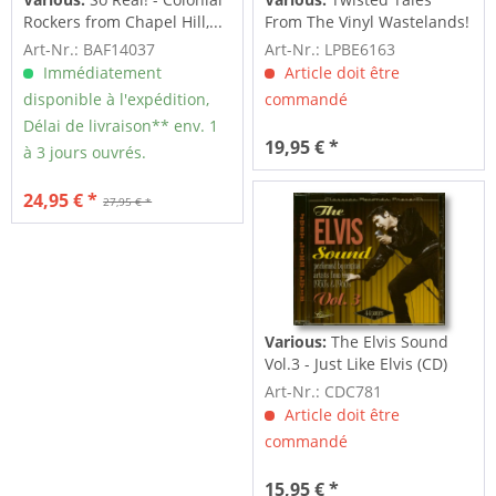
Rockers from Chapel Hill,...
From The Vinyl Wastelands!
Vol.5...
Art-Nr.: BAF14037
Art-Nr.: LPBE6163
Immédiatement
Article doit être
disponible à l'expédition,
commandé
Délai de livraison** env. 1
19,95 € *
à 3 jours ouvrés.
24,95 € *
27,95 € *
Various:
The Elvis Sound
Vol.3 - Just Like Elvis (CD)
Art-Nr.: CDC781
Article doit être
commandé
15,95 € *