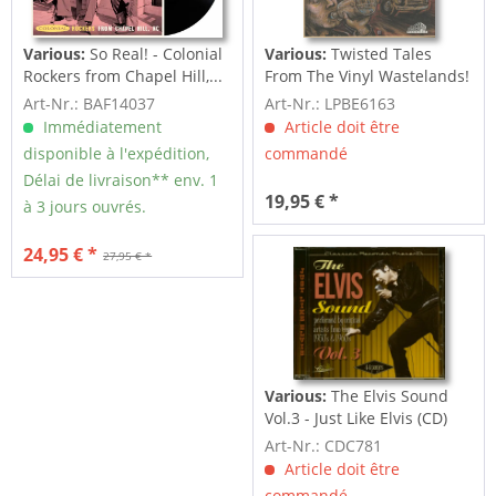
Various:
So Real! - Colonial
Various:
Twisted Tales
Rockers from Chapel Hill,...
From The Vinyl Wastelands!
Vol.5...
Art-Nr.: BAF14037
Art-Nr.: LPBE6163
Immédiatement
Article doit être
disponible à l'expédition,
commandé
Délai de livraison** env. 1
19,95 € *
à 3 jours ouvrés.
24,95 € *
27,95 € *
Various:
The Elvis Sound
Vol.3 - Just Like Elvis (CD)
Art-Nr.: CDC781
Article doit être
commandé