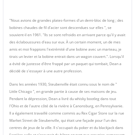
"Nous avions de grandes plates-formes d'un demi-bloc de long ; des
bobines chaudes de fil d'acier sont descendues sur elles ", se
souvient-il en 1961. "Ils se sont refroidis en arrivant parce qu'il y avait
des éclaboussures d'eau sur eux. À un certain moment, un de mes
amis et moi frappions l'extrémité d'une bobine avec un marteau, je
tirais un levier et la bobine entrait dans un wagon couvert.". Lorsqu'il
a évité de justesse d'être frappé par un paquet qui tombait, Dean a
décidé de s'essayer à une autre profession.
Dans les années 1930, Steubenville était connu sous le nom de "
Little Chicago ", en grande partie à cause de ses maisons de jeu.
Pendant la dépression, Dean a livré du whisky bootleg dans tout
l'Ohio et de l'autre côté de la rivière à Canonsburg, en Pennsylvanie.
Il a également travaillé comme commis au Rex Cigar Store sur la rue
Market Street de Steubenville, qui était une façade pour l'un des
centres de jeux de la ville. Il s'occupait du poker et du blackjack dans
l'arrière-salle et s'occupait du bâton en tant que croupier, ramassant