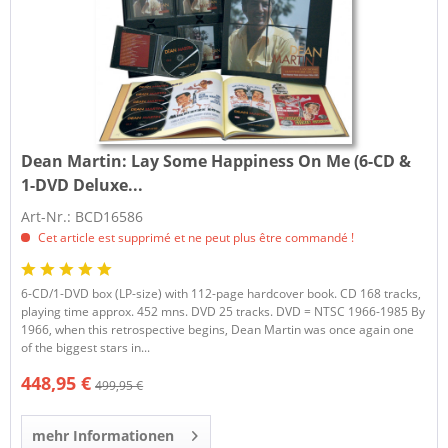
Dean Martin:
Lay Some Happiness On Me (6-CD &
1-DVD Deluxe...
Art-Nr.: BCD16586
Cet article est supprimé et ne peut plus être commandé !
6-CD/1-DVD box (LP-size) with 112-page hardcover book. CD 168 tracks,
playing time approx. 452 mns. DVD 25 tracks. DVD = NTSC 1966-1985 By
1966, when this retrospective begins, Dean Martin was once again one
of the biggest stars in...
448,95 €
499,95 €
mehr Informationen