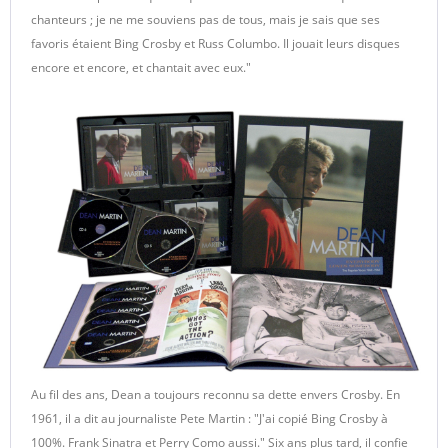
chanteurs ; je ne me souviens pas de tous, mais je sais que ses
favoris étaient Bing Crosby et Russ Columbo. Il jouait leurs disques
encore et encore, et chantait avec eux."
Au fil des ans, Dean a toujours reconnu sa dette envers Crosby. En
1961, il a dit au journaliste Pete Martin : "J'ai copié Bing Crosby à
100%. Frank Sinatra et Perry Como aussi." Six ans plus tard, il confie