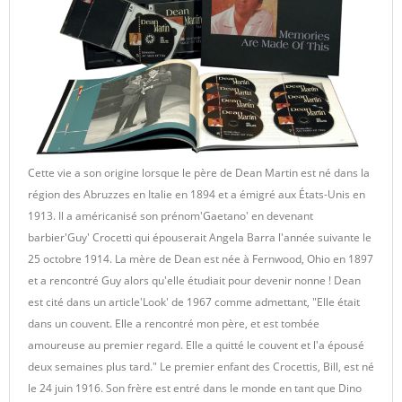
Cette vie a son origine lorsque le père de Dean Martin est né dans la
région des Abruzzes en Italie en 1894 et a émigré aux États-Unis en
1913. Il a américanisé son prénom'Gaetano' en devenant
barbier'Guy' Crocetti qui épouserait Angela Barra l'année suivante le
25 octobre 1914. La mère de Dean est née à Fernwood, Ohio en 1897
et a rencontré Guy alors qu'elle étudiait pour devenir nonne ! Dean
est cité dans un article'Look' de 1967 comme admettant, "Elle était
dans un couvent. Elle a rencontré mon père, et est tombée
amoureuse au premier regard. Elle a quitté le couvent et l'a épousé
deux semaines plus tard." Le premier enfant des Crocettis, Bill, est né
le 24 juin 1916. Son frère est entré dans le monde en tant que Dino