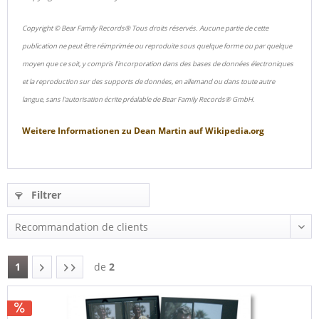
Copyright © Bear Family Records® Tous droits réservés. Aucune partie de cette
publication ne peut être réimprimée ou reproduite sous quelque forme ou par quelque
moyen que ce soit, y compris l'incorporation dans des bases de données électroniques
et la reproduction sur des supports de données, en allemand ou dans toute autre
langue, sans l'autorisation écrite préalable de Bear Family Records® GmbH.
Weitere Informationen zu
Dean Martin
auf
Wikipedia.org
Filtrer
1
de
2