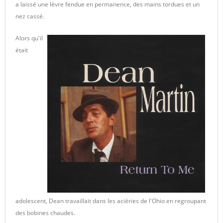
a laissé une lèvre fendue en permanence, des mains tordues et un
nez cassé.
Alors qu'il
était
adolescent, Dean travaillait dans les aciéries de l'Ohio en regroupant
des bobines chaudes.