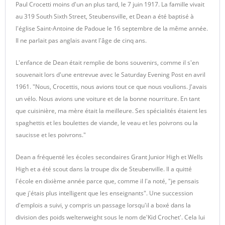
Paul Crocetti moins d'un an plus tard, le 7 juin 1917. La famille vivait
au 319 South Sixth Street, Steubensville, et Dean a été baptisé à
l'église Saint-Antoine de Padoue le 16 septembre de la même année.
Il ne parlait pas anglais avant l'âge de cinq ans.
L'enfance de Dean était remplie de bons souvenirs, comme il s'en
souvenait lors d'une entrevue avec le Saturday Evening Post en avril
1961. "Nous, Crocettis, nous avions tout ce que nous voulions. J'avais
un vélo. Nous avions une voiture et de la bonne nourriture. En tant
que cuisinière, ma mère était la meilleure. Ses spécialités étaient les
spaghettis et les boulettes de viande, le veau et les poivrons ou la
saucisse et les poivrons."
Dean a fréquenté les écoles secondaires Grant Junior High et Wells
High et a été scout dans la troupe dix de Steubenville. Il a quitté
l'école en dixième année parce que, comme il l'a noté, "je pensais
que j'étais plus intelligent que les enseignants". Une succession
d'emplois a suivi, y compris un passage lorsqu'il a boxé dans la
division des poids welterweight sous le nom de'Kid Crochet'. Cela lui