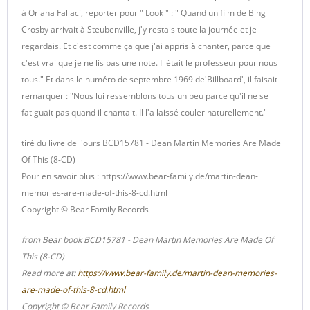
à Oriana Fallaci, reporter pour " Look " : " Quand un film de Bing
Crosby arrivait à Steubenville, j'y restais toute la journée et je
regardais. Et c'est comme ça que j'ai appris à chanter, parce que
c'est vrai que je ne lis pas une note. Il était le professeur pour nous
tous." Et dans le numéro de septembre 1969 de'Billboard', il faisait
remarquer : "Nous lui ressemblons tous un peu parce qu'il ne se
fatiguait pas quand il chantait. Il l'a laissé couler naturellement."
tiré du livre de l'ours BCD15781 - Dean Martin Memories Are Made
Of This (8-CD)
Pour en savoir plus : https://www.bear-family.de/martin-dean-
memories-are-made-of-this-8-cd.html
Copyright © Bear Family Records
from Bear book BCD15781 - Dean Martin Memories Are Made Of
This (8-CD)
Read more at:
https://www.bear-family.de/martin-dean-memories-
are-made-of-this-8-cd.html
Copyright © Bear Family Records