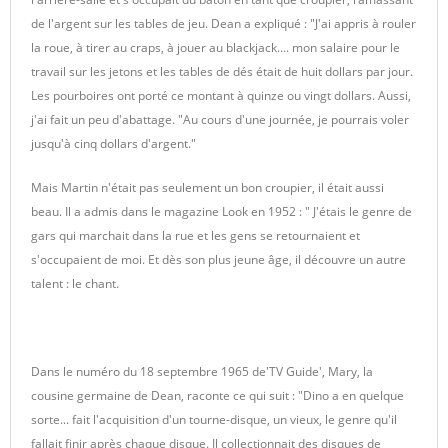
de l'argent sur les tables de jeu. Dean a expliqué : "J'ai appris à rouler
la roue, à tirer au craps, à jouer au blackjack.... mon salaire pour le
travail sur les jetons et les tables de dés était de huit dollars par jour.
Les pourboires ont porté ce montant à quinze ou vingt dollars. Aussi,
j'ai fait un peu d'abattage. "Au cours d'une journée, je pourrais voler
jusqu'à cinq dollars d'argent."
Mais Martin n'était pas seulement un bon croupier, il était aussi
beau. Il a admis dans le magazine Look en 1952 : " J'étais le genre de
gars qui marchait dans la rue et les gens se retournaient et
s'occupaient de moi. Et dès son plus jeune âge, il découvre un autre
talent : le chant.
Dans le numéro du 18 septembre 1965 de'TV Guide', Mary, la
cousine germaine de Dean, raconte ce qui suit : "Dino a en quelque
sorte... fait l'acquisition d'un tourne-disque, un vieux, le genre qu'il
fallait finir après chaque disque. Il collectionnait des disques de