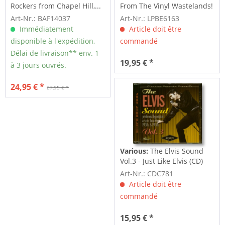
Rockers from Chapel Hill,...
From The Vinyl Wastelands!
Vol.5...
Art-Nr.: BAF14037
Art-Nr.: LPBE6163
Immédiatement
Article doit être
disponible à l'expédition,
commandé
Délai de livraison** env. 1
19,95 € *
à 3 jours ouvrés.
24,95 € *
27,95 € *
Various:
The Elvis Sound
Vol.3 - Just Like Elvis (CD)
Art-Nr.: CDC781
Article doit être
commandé
15,95 € *