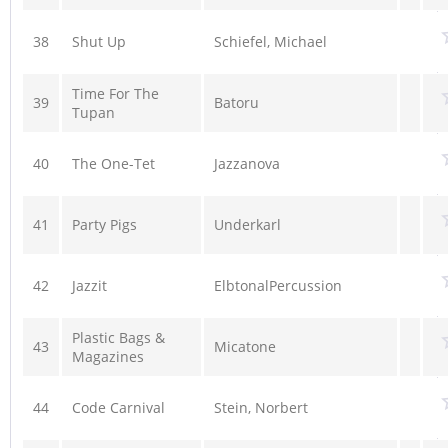
38
Shut Up
Schiefel, Michael
Time For The
39
Batoru
Tupan
40
The One-Tet
Jazzanova
41
Party Pigs
Underkarl
42
Jazzit
ElbtonalPercussion
Plastic Bags &
43
Micatone
Magazines
44
Code Carnival
Stein, Norbert