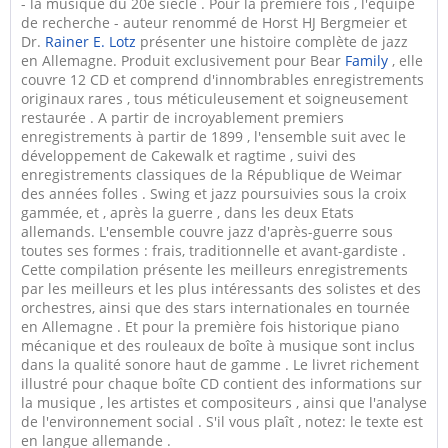
- la musique du 20e siècle . Pour la première fois , l'équipe
de recherche - auteur renommé de Horst HJ Bergmeier et
Dr.
Rainer E. Lotz
présenter une histoire complète de jazz
en Allemagne. Produit exclusivement pour Bear
Family
, elle
couvre 12 CD et comprend d'innombrables enregistrements
originaux rares , tous méticuleusement et soigneusement
restaurée . A partir de incroyablement premiers
enregistrements à partir de 1899 , l'ensemble suit avec le
développement de Cakewalk et ragtime , suivi des
enregistrements classiques de la République de Weimar
des années folles . Swing et jazz poursuivies sous la croix
gammée, et , après la guerre , dans les deux Etats
allemands. L'ensemble couvre jazz d'après-guerre sous
toutes ses formes : frais, traditionnelle et avant-gardiste .
Cette compilation présente les meilleurs enregistrements
par les meilleurs et les plus intéressants des solistes et des
orchestres, ainsi que des stars internationales en tournée
en Allemagne . Et pour la première fois historique piano
mécanique et des rouleaux de boîte à musique sont inclus
dans la qualité sonore haut de gamme . Le livret richement
illustré pour chaque boîte CD contient des informations sur
la musique , les artistes et compositeurs , ainsi que l'analyse
de l'environnement social . S'il vous plaît , notez: le texte est
en langue allemande .