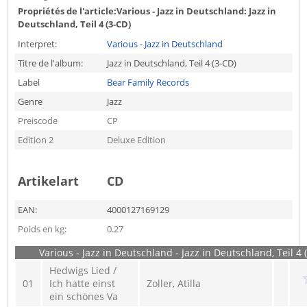
Propriétés de l'article:
Various - Jazz in Deutschland: Jazz in
Deutschland, Teil 4 (3-CD)
Interpret:
Various - Jazz in Deutschland
Titre de l'album:
Jazz in Deutschland, Teil 4 (3-CD)
Label
Bear Family Records
Genre
Jazz
Preiscode
CP
Edition 2
Deluxe Edition
Artikelart
CD
EAN:
4000127169129
Poids en kg:
0.27
Various - Jazz in Deutschland - Jazz in Deutschland, Teil 4 
Hedwigs Lied /
01
Ich hatte einst
Zoller, Atilla
ein schönes Va