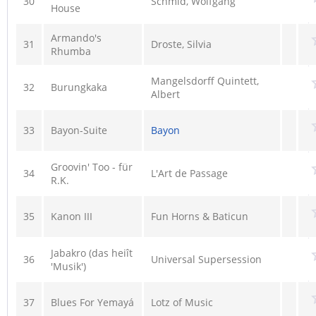
30
Schmid, Wolfgang
House
Armando's
31
Droste, Silvia
Rhumba
Mangelsdorff Quintett,
32
Burungkaka
Albert
33
Bayon-Suite
Bayon
Groovin' Too - für
34
L'Art de Passage
R.K.
35
Kanon III
Fun Horns & Baticun
Jabakro (das heiît
36
Universal Supersession
'Musik')
37
Blues For Yemayá
Lotz of Music