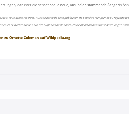
etzungen, darunter die sensationelle neue, aus Indien stammende Sängerin Asha 
ords® Tous droits réservés. Aucune partie de cette publication ne peut être réimprimée ou reproduite
oniques et la reproduction sur des supports de données, en allemand ou dans toute autre langue, sans 
en zu
Ornette Coleman
auf
Wikipedia.org