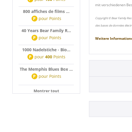
mit verschiedenen Bes
800 affiches de films ...
P
pour
Points
Copyright © Bear Family Rec
des bases de données électr
40 Years Bear Family R...
P
pour
Points
Weitere Information
1000 Nadelstiche - Bio...
P
pour
400
Points
The Memphis Blues Box ...
P
pour
Points
Montrer tout