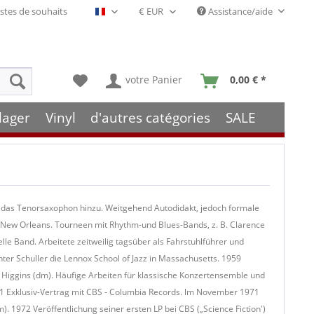
stes de souhaits
Assistance/aide
Français- FR
votre Panier
0,00 € *
lager
Vinyl
d'autres catégories
SALE
n das Tenorsaxophon hinzu. Weitgehend Autodidakt, jedoch formale
n New Orleans. Tourneen mit Rhythm-und Blues-Bands, z. B. Clarence
e Band. Arbeitete zeitweilig tagsüber als Fahrstuhlführer und
ter Schuller die Lennox School of Jazz in Massachusetts. 1959
l Higgins (dm). Häufige Arbeiten für klassische Konzertensemble und
71 Exklusiv-Vertrag mit CBS - Columbia Records. lm November 1971
. 1972 Veröffentlichung seiner ersten LP bei CBS („Science Fiction')