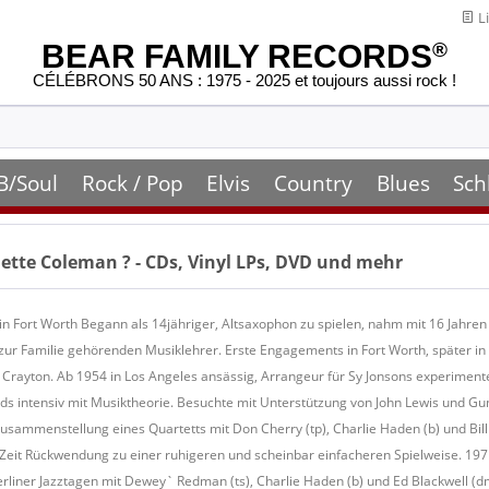
Li
BEAR FAMILY RECORDS
®
CÉLÉBRONS 50 ANS : 1975 - 2025 et toujours aussi rock !
B/Soul
Rock / Pop
Elvis
Country
Blues
Sch
ette Coleman
? - CDs, Vinyl LPs, DVD und mehr
n Fort Worth Begann als 14jähriger, Altsaxophon zu spielen, nahm mit 16 Jahre
zur Familie gehörenden Musiklehrer. Erste Engagements in Fort Worth, später i
rayton. Ab 1954 in Los Angeles ansässig, Arrangeur für Sy Jonsons experimentell
ds intensiv mit Musiktheorie. Besuchte mit Unterstützung von John Lewis und Gun
Zusammenstellung eines Quartetts mit Don Cherry (tp), Charlie Haden (b) und Bil
r Zeit Rückwendung zu einer ruhigeren und scheinbar einfacheren Spielweise. 19
liner Jazztagen mit Dewey` Redman (ts), Charlie Haden (b) und Ed Blackwell (dm)