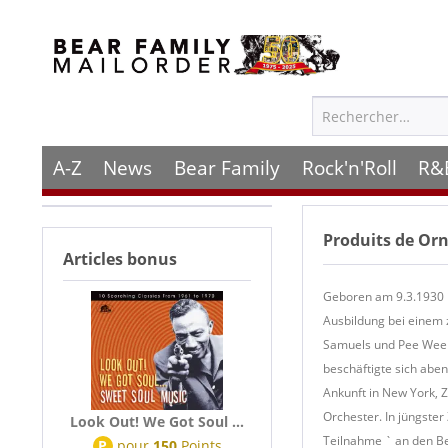
A-Z
News
Bear Family
Rock'n'Roll
R&
Produits de
Orn
Articles bonus
Geboren am 9.3.1930 i
Ausbildung bei einem 
Samuels und Pee Wee C
beschäftigte sich aben
Ankunft in New York, 
Orchester. In jüngste
Look Out! We Got Soul ...
Teilnahme ` an den Ber
P
pour
150
Points