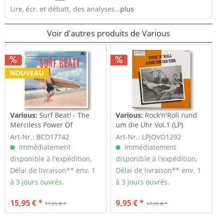
Lire, écr. et débatt. des analyses…
plus
Voir d'autres produits de Various
NOUVEAU
Various:
Surf Beat! - The
Various:
Rock'n'Roll rund
Merciless Power Of
um die Uhr Vol.1 (LP)
Water,...
Art-Nr.: BCD17742
Art-Nr.: LPJOVO1292
Immédiatement
Immédiatement
disponible à l'expédition,
disponible à l'expédition,
Délai de livraison** env. 1
Délai de livraison** env. 1
à 3 jours ouvrés.
à 3 jours ouvrés.
15,95 € *
9,95 € *
17,95 € *
17,95 € *