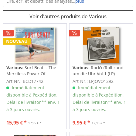
Lire, écr. et débatt. des analyses…
plus
Voir d'autres produits de Various
NOUVEAU
Various:
Surf Beat! - The
Various:
Rock'n'Roll rund
Merciless Power Of
um die Uhr Vol.1 (LP)
Water,...
Art-Nr.: BCD17742
Art-Nr.: LPJOVO1292
Immédiatement
Immédiatement
disponible à l'expédition,
disponible à l'expédition,
Délai de livraison** env. 1
Délai de livraison** env. 1
à 3 jours ouvrés.
à 3 jours ouvrés.
15,95 € *
9,95 € *
17,95 € *
17,95 € *