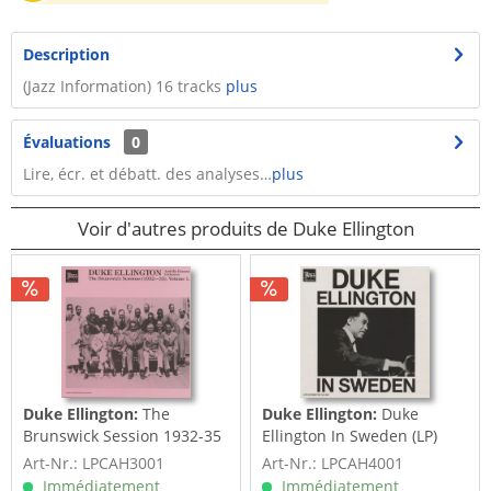
Description
(Jazz Information) 16 tracks
plus
Évaluations
0
Lire, écr. et débatt. des analyses…
plus
Voir d'autres produits de Duke Ellington
Duke Ellington:
The
Duke Ellington:
Duke
Brunswick Session 1932-35
Ellington In Sweden (LP)
Vol.1 (LP)
Art-Nr.: LPCAH3001
Art-Nr.: LPCAH4001
Immédiatement
Immédiatement