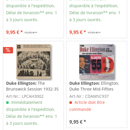
disponible à l'expédition,
disponible à l'expédition,
Délai de livraison** env. 1
Délai de livraison** env. 1
à 3 jours ouvrés.
à 3 jours ouvrés.
9,95 € *
9,95 € *
15,95 € *
17,95 € *
Duke Ellington:
The
Duke Ellington:
Ellington,
Brunswick Session 1932-35
Duke Three Mid-Fifties
Vol.2 (LP)
Classic...
Art-Nr.: LPCAH3002
Art-Nr.: CDAMSC937
Immédiatement
Article doit être
disponible à l'expédition,
commandé
Délai de livraison** env. 1
9,95 € *
à 3 jours ouvrés.