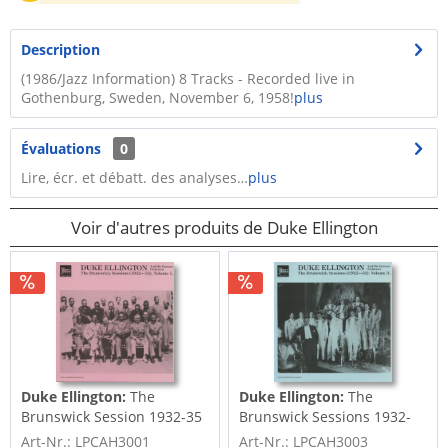
Description
(1986/Jazz Information) 8 Tracks - Recorded live in
Gothenburg, Sweden, November 6, 1958!
plus
Évaluations
0
Lire, écr. et débatt. des analyses…
plus
Voir d'autres produits de Duke Ellington
Duke Ellington:
The
Duke Ellington:
The
Brunswick Session 1932-35
Brunswick Sessions 1932-
Vol.1 (LP)
35 Vol.3 (LP)
Art-Nr.: LPCAH3001
Art-Nr.: LPCAH3003