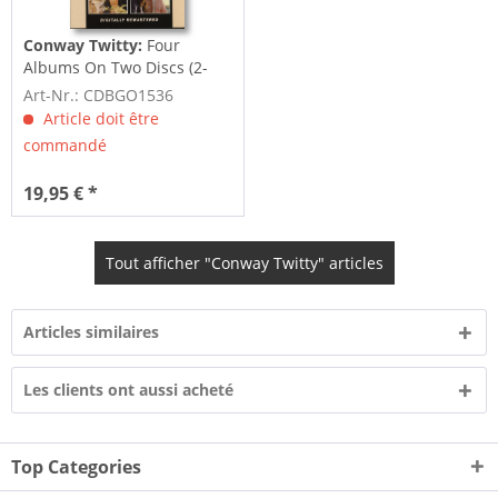
Conway Twitty:
Four
Albums On Two Discs (2-
CD)
Art-Nr.: CDBGO1536
Article doit être
commandé
19,95 € *
Tout afficher "Conway Twitty" articles
Articles similaires
Les clients ont aussi acheté
Top Categories