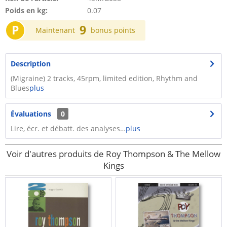
Poids en kg:
0.07
P
9
Maintenant
bonus points
Description
(Migraine) 2 tracks, 45rpm, limited edition, Rhythm and
Blues
plus
Évaluations
0
Lire, écr. et débatt. des analyses…
plus
Voir d'autres produits de Roy Thompson & The Mellow
Kings