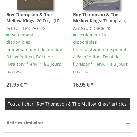
Roy Thompson & The
Roy Thompson & The
Mellow Kings:
20 Days (LP,
Mellow Kings:
Thompson,
180g Vinyl)
Roy & Mellow Kings Back
Art-Nr.: LPSTAG072
Art-Nr.: CDSR0620
On...
seulement 1x
seulement 1x
disponibles
disponibles
Immédiatement disponible
Immédiatement disponible
à l'expédition, Délai de
à l'expédition, Délai de
livraison** env. 1 à 3 jours
livraison** env. 1 à 3 jours
ouvrés.
ouvrés.
21,95 € *
16,95 € *
Tout afficher "Roy Thompson & The Mellow Kings" articles
Articles similaires