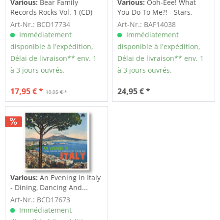
Various:
Bear Family
Various:
Ooh-Eee! What
Records Rocks Vol. 1 (CD)
You Do To Me?! - Stars,
Inc....
Art-Nr.: BCD17734
Art-Nr.: BAF14038
Immédiatement
Immédiatement
disponible à l'expédition,
disponible à l'expédition,
Délai de livraison** env. 1
Délai de livraison** env. 1
à 3 jours ouvrés.
à 3 jours ouvrés.
17,95 € *
24,95 € *
19,95 € *
Various:
An Evening In Italy
- Dining, Dancing And...
Art-Nr.: BCD17673
Immédiatement