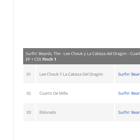
Surfin' Beards, The - Lee Cheuk y La Cabeza del Dragon - Cuar
EP + CD)
7inch 1
01
Lee Cheuk Y La Cabeza Del Dragón
Surfin' Bea
02
Cuarto De Milla
Surfin' Bea
03
Eldorado
Surfin' Bea