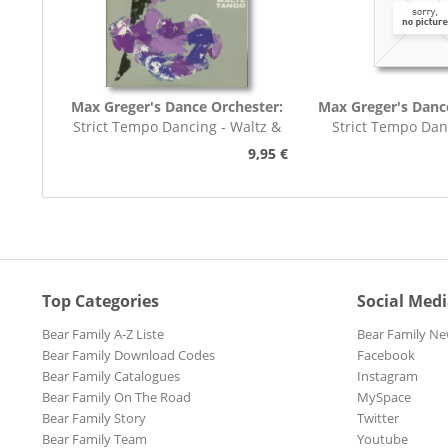
Max Greger's Dance Orchester:
Max Greger's Danc
Strict Tempo Dancing - Waltz &
Strict Tempo Dan
Tango (7inch,...
Foxtrot (7inc
9,95 €
Top Categories
Social Med
Bear Family A-Z Liste
Bear Family Ne
Bear Family Download Codes
Facebook
Bear Family Catalogues
Instagram
Bear Family On The Road
MySpace
Bear Family Story
Twitter
Bear Family Team
Youtube