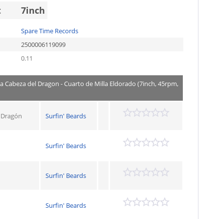
t
7inch
Spare Time Records
2500006119099
0.11
La Cabeza del Dragon - Cuarto de Milla Eldorado (7inch, 45rpm,
l Dragón
Surfin' Beards
Surfin' Beards
Surfin' Beards
Surfin' Beards