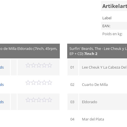
Artikelar
Label
EAN:
Poids en kg:
to de Milla Eldorado (7inch, 45rpm,
Surfin' Beards, The - Lee Cheuk y 
EP + CD)
7inch 2
rds
01
Lee Cheuk Y La Cabeza De
rds
02
Cuarto De Milla
rds
03
Eldorado
04
Mar del Plata