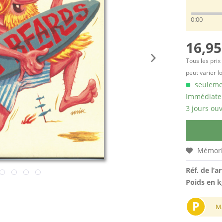
0:00
16,95
Tous les prix
peut varier l
seulemen
Immédiatem
3 jours ouv
Mémori
Réf. de l’ar
Poids en k
P
M