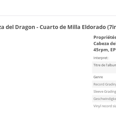
a del Dragon - Cuarto de Milla Eldorado (7i
Propriétés 
Cabeza del
45rpm, EP
Interpret:
Titre de l'albu
Genre
Record Gradin
Sleeve Gradin
Geschwindigke
Vinyl record si