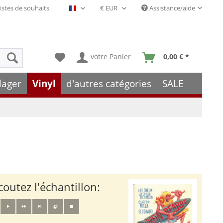
istes de souhaits
Assistance/aide
Français- FR
votre Panier
0,00 € *
lager
Vinyl
d'autres catégories
SALE
coutez l'échantillon: