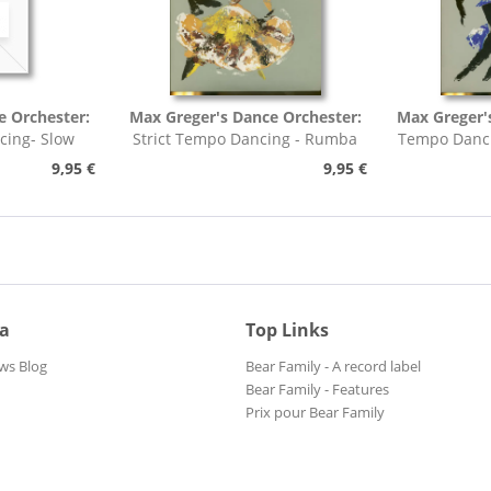
e Orchester:
Max Greger's Dance Orchester:
Max Greger'
cing- Slow
Strict Tempo Dancing - Rumba
Tempo Danci
h,...
(7inch, 45rpm, EP,...
9,95 €
9,95 €
ia
Top Links
ws Blog
Bear Family - A record label
Bear Family - Features
Prix pour Bear Family