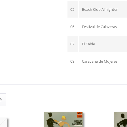
05
Beach Club Allnighter
06
Festival de Calaveras
07
El Cable
08
Caravana de Mujeres
é