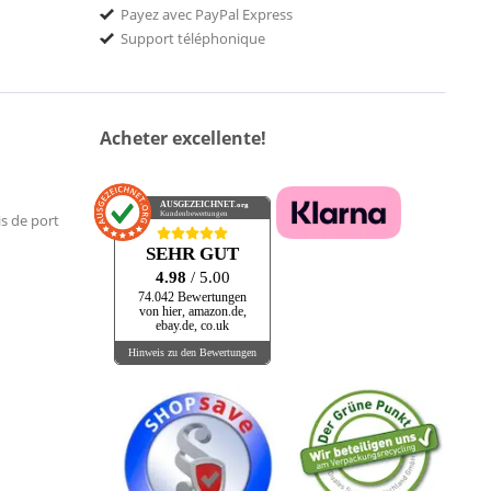
Payez avec PayPal Express
Support téléphonique
Acheter excellente!
AUSGEZEICHNET
.org
Kundenbewertungen
is de port
SEHR GUT
4.98
/ 5.00
74.042 Bewertungen
von hier, amazon.de,
ebay.de, co.uk
Hinweis zu den Bewertungen