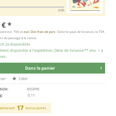
0:00
 € *
 sont incl. TVA et
excl. Des frais de port.
- Selon le pays de livraison, la TVA
ors du passage à la caisse.
t 2x disponibles
ent disponible à l'expédition, Délai de livraison** env. 1 à
rés.
Dans le panier
ser
Coter
ticle:
45SR98
g:
0.11
17
aintenant
bonus points