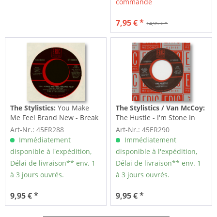
commandé
7,95 € *
14,95 € *
The Stylistics:
You Make
The Stylistics / Van McCoy:
Me Feel Brand New - Break
The Hustle - I'm Stone In
Up To Make...
Love With You (7inch,...
Art-Nr.: 45ER288
Art-Nr.: 45ER290
Immédiatement
Immédiatement
disponible à l'expédition,
disponible à l'expédition,
Délai de livraison** env. 1
Délai de livraison** env. 1
à 3 jours ouvrés.
à 3 jours ouvrés.
9,95 € *
9,95 € *