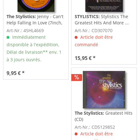
The Stylistics:
Jenny - Can't
STYLISTICS:
Stylistics The
Help Falling In Love (7inch,
Greatest Hits And More ...
45rpm)
2-CD
Art-Nr.: 45HL4669
Art-Nr.: CD307070
Immédiatement
Article doit être
disponible à l'expédition,
commandé
Délai de livraison** env. 1
15,95 € *
à 3 jours ouvrés.
9,95 € *
The Stylistics:
Greatest Hits
(CD)
Art-Nr.: CD5129852
Article doit être