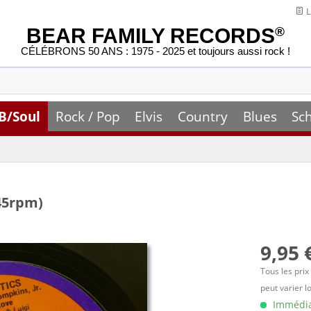
L
BEAR FAMILY RECORDS
®
CÉLÉBRONS 50 ANS : 1975 - 2025 et toujours aussi rock !
B/Soul
Rock / Pop
Elvis
Country
Blues
Sc
 45rpm)
9,95 
Tous les prix
peut varier l
Immédiat