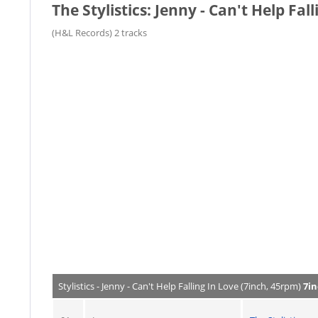
The Stylistics: Jenny - Can't Help Fal
(H&L Records) 2 tracks
Stylistics - Jenny - Can't Help Falling In Love (7inch, 45rpm)
7in