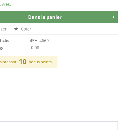
uvrés.
Dans le panier
ser
Coter
ticle:
45HL4669
g:
0.08
10
aintenant
bonus points