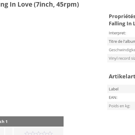
ling In Love (7inch, 45rpm)
Propriétés 
Falling In
Interpret:
Titre de l'albu
Geschwindigke
Vinyl record si
Artikelar
Label
EAN:
Poids en kg:
ch 1