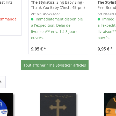
st Hits
The Stylistics:
Sing Baby Sing -
The Stylist
Thank You Baby (7inch, 45rpm)
Feel Bran
Make...
Art-Nr.: 45AVC4652
Art-Nr.: 45
 commandé
Immédiatement disponible
Immédia
à l'expédition, Délai de
à l'expédit
livraison** env. 1 à 3 jours
livraison**
ouvrés.
ouvrés.
9,95 € *
9,95 € *
Tout afficher "The Stylistics" articles
é