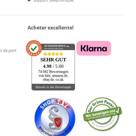
Support téléphonique
Acheter excellente!
AUSGEZEICHNET
.org
Kundenbewertungen
is de port
SEHR GUT
4.98
/ 5.00
74.042 Bewertungen
von hier, amazon.de,
ebay.de, co.uk
Hinweis zu den Bewertungen