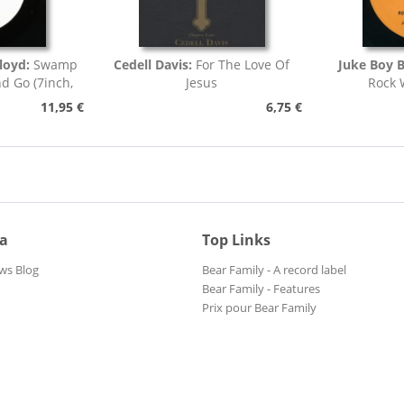
loyd:
Swamp
Cedell Davis:
For The Love Of
Juke Boy B
nd Go (7inch,
Jesus
Rock 
)
11,95 €
6,75 €
ia
Top Links
ws Blog
Bear Family - A record label
Bear Family - Features
Prix pour Bear Family