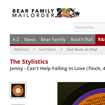
A-Z
News
Bear Family
Rock'n'Roll
R&
R&B/Soul
Soul Music
Soul Music on Vinyl
The Stylistics
Jenny - Can't Help Falling In Love (7inch,