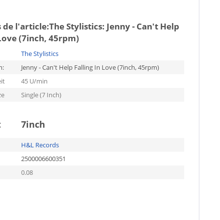
de l'article:
The Stylistics: Jenny - Can't Help
 Love (7inch, 45rpm)
The Stylistics
m:
Jenny - Can't Help Falling In Love (7inch, 45rpm)
it
45 U/min
ze
Single (7 Inch)
t
7inch
H&L Records
2500006600351
0.08