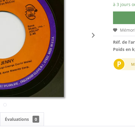
à 3 jours o
Mémori
Réf. de l’ar
Poids en k
P
M
Évaluations
0