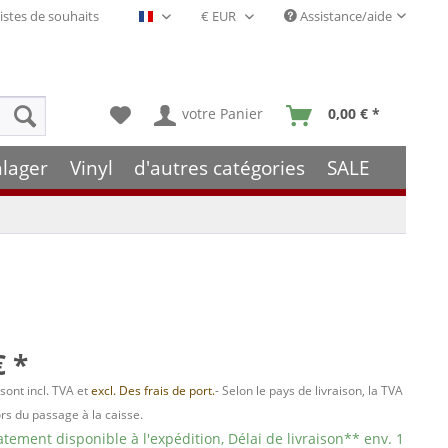
istes de souhaits
Assistance/aide
Français- FR
votre Panier
0,00 € *
hlager
Vinyl
d'autres catégories
SALE
€ *
 sont incl. TVA et
excl. Des frais de port.
- Selon le pays de livraison, la TVA
ors du passage à la caisse.
ement disponible à l'expédition, Délai de livraison** env. 1