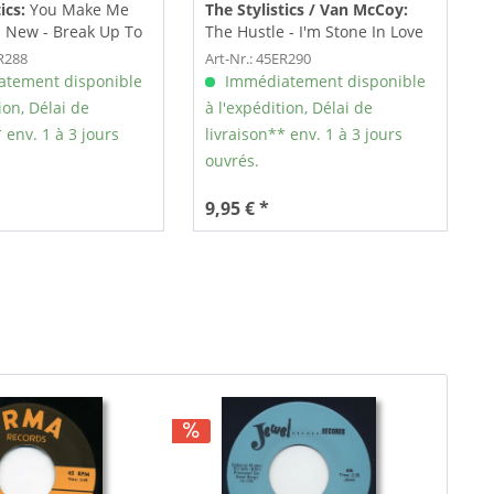
ics:
You Make Me
The Stylistics / Van McCoy:
d New - Break Up To
The Hustle - I'm Stone In Love
With You (7inch,...
ER288
Art-Nr.: 45ER290
tement disponible
Immédiatement disponible
ion, Délai de
à l'expédition, Délai de
 env. 1 à 3 jours
livraison** env. 1 à 3 jours
ouvrés.
9,95 € *