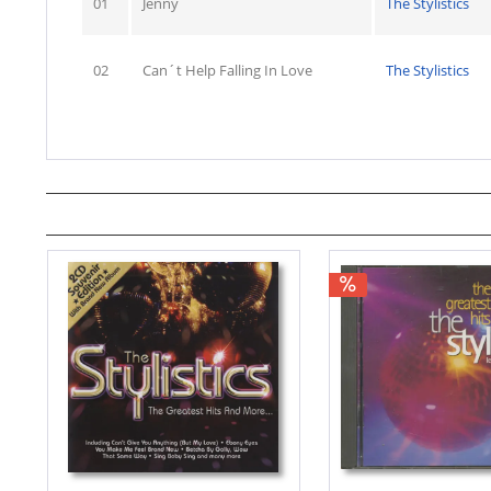
01
Jenny
The Stylistics
02
Can´t Help Falling In Love
The Stylistics