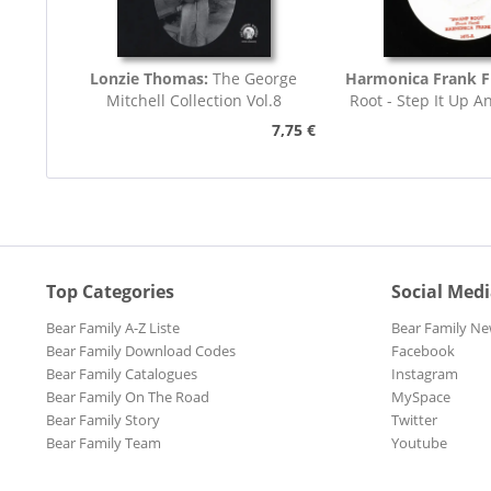
Lonzie Thomas:
The George
Harmonica Frank F
Mitchell Collection Vol.8
Root - Step It Up A
45rpm
7,75 €
Top Categories
Social Med
Bear Family A-Z Liste
Bear Family Ne
Bear Family Download Codes
Facebook
Bear Family Catalogues
Instagram
Bear Family On The Road
MySpace
Bear Family Story
Twitter
Bear Family Team
Youtube