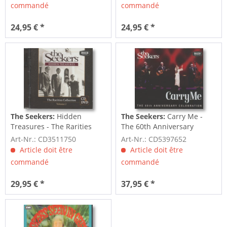
commandé
commandé
24,95 € *
24,95 € *
The Seekers:
Hidden
The Seekers:
Carry Me -
Treasures - The Rarities
The 60th Anniversary
Collection...
Celebration (3-CD)
Art-Nr.: CD3511750
Art-Nr.: CD5397652
Article doit être
Article doit être
commandé
commandé
29,95 € *
37,95 € *