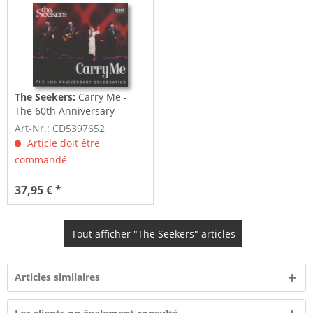
The Seekers:
Carry Me -
The 60th Anniversary
Celebration (3-CD)
Art-Nr.: CD5397652
Article doit être
commandé
37,95 € *
Tout afficher "The Seekers" articles
Articles similaires