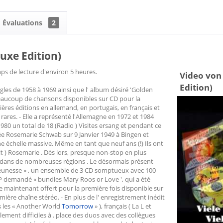
Évaluations
2
uxe Edition)
emps de lecture d'environ 5 heures.
Video von
Edition)
gles de 1958 à 1969 ainsi que l' album désiré 'Golden
beaucoup de chansons disponibles sur CD pour la
mières éditions en allemand, en portugais, en français et
rares. - Elle a représenté l'Allemagne en 1972 et 1984
1980 un total de 18 (Radio ) Visites ersang et pendant ce
ée Rosemarie Schwab sur 9 Janvier 1949 à Bingen et
 une échelle massive. Même en tant que neuf ans (!) Ils ont
it ) Rosemarie . Dès lors, presque non-stop en plus
s dans de nombreuses régions . Le désormais présent
a jeunesse » , un ensemble de 3 CD somptueux avec 100
LP demandé « bundles Mary Roos or Love ', qui a été
re maintenant offert pour la première fois disponible sur
ère chaîne stéréo. - En plus de l' enregistrement inédit
ris les « Another World
Tomorrow
» ), français ( La L et
alement difficiles à . place des duos avec des collègues