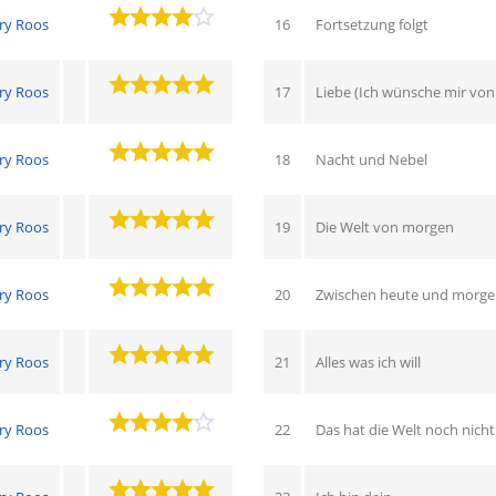
ry Roos
16
Fortsetzung folgt
ry Roos
17
Liebe (Ich wünsche mir von 
ry Roos
18
Nacht und Nebel
ry Roos
19
Die Welt von morgen
ry Roos
20
Zwischen heute und morg
ry Roos
21
Alles was ich will
ry Roos
22
Das hat die Welt noch nicht