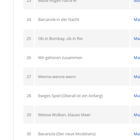
23
Blaue Augen hatte er
Ma
24
Barcarole in der Nacht
Ma
25
Ob in Bombay, ob in Rio
Ma
26
Wir gehören zusammen
Ma
27
Wenne wenne wenn
Ma
28
Ewiges Spiel (Überall ist ein Anfang)
Ma
29
Weisse Wolken, blaues Meer
Ma
30
Bavariola (Der neue Modetanz)
Ma