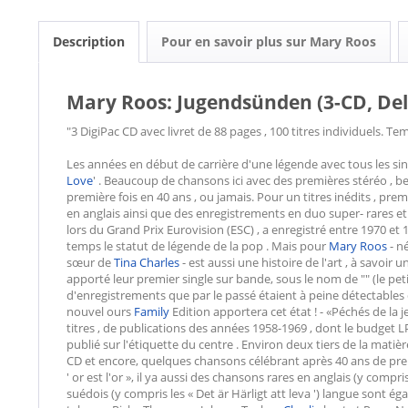
Description
Pour en savoir plus sur Mary Roos
Mary Roos: Jugendsünden (3-CD, Del
"3 DigiPac CD avec livret de 88 pages , 100 titres individuels. T
Les années en début de carrière d'une légende avec tous les sin
Love
' . Beaucoup de chansons ici avec des premières stéréo , 
première fois en 40 ans , ou jamais. Pour un titres inédits , pre
en anglais ainsi que des enregistrements en duo super- rares et 
lors du Grand Prix Eurovision (ESC) , a enregistré entre 1970 et 
temps le statut de légende de la pop . Mais pour
Mary Roos
- n
sœur de
Tina Charles
- est aussi une histoire de l'art , à savoir
apporté leur premier single sur bande, sous le nom de "" (le pet
d'enregistrements que par le passé étaient à peine détectable
nouvel ours
Family
Edition apportera cet état ! - «Péchés de l
titres , de publications des années 1958-1969 , dont le budget 
publié sur l'étiquette du centre . Environ deux tiers de la matiè
CD et encore, quelques chansons célébrant après 40 ans de premi
' or est l'or », il ya aussi des chansons rares en anglais (y comp
suédois (y compris les « Det är Härligt att leva ') langue sont ég