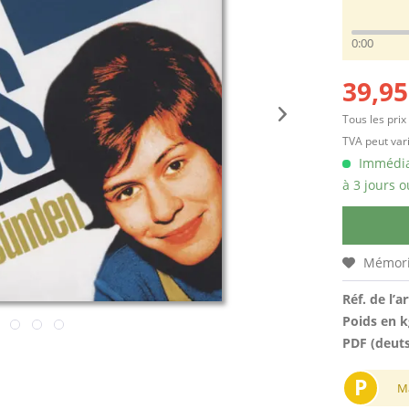
0:00
39,95
Tous les prix
TVA peut vari
Immédiat
à 3 jours o
Mémori
Réf. de l’ar
Poids en k
PDF (deut
P
M