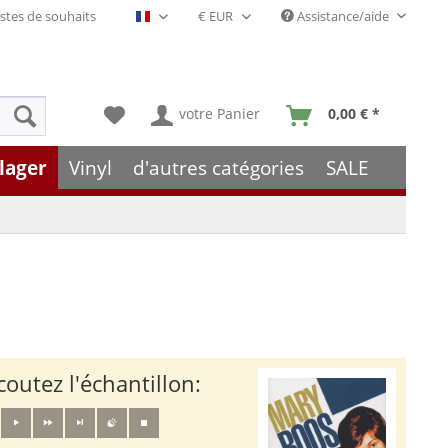
stes de souhaits
Assistance/aide
Français- FR
votre Panier
0,00 € *
lager
Vinyl
d'autres catégories
SALE
coutez l'échantillon: