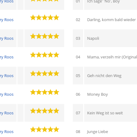
ry Roos
01
Ich sage' 'No', Boy
ry Roos
02
Darling, komm bald wieder
ry Roos
03
Napoli
ry Roos
04
Mama, verzeih mir (Origina
ry Roos
05
Geh nicht den Weg
ry Roos
06
Money Boy
ry Roos
07
Kein Weg ist so weit
ry Roos
08
Junge Liebe