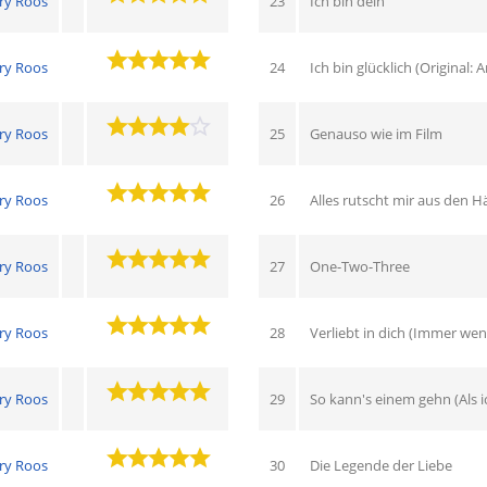
ry Roos
23
Ich bin dein
ry Roos
24
Ich bin glücklich (Original:
ry Roos
25
Genauso wie im Film
ry Roos
26
Alles rutscht mir aus den 
ry Roos
27
One-Two-Three
ry Roos
28
Verliebt in dich (Immer wen
ry Roos
29
So kann's einem gehn (Als i
ry Roos
30
Die Legende der Liebe