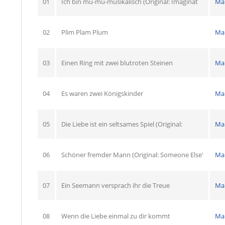
01
Ich bin mu-mu-musikalisch (Original: Imaginat
Ma
02
Plim Plam Plum
Ma
03
Einen Ring mit zwei blutroten Steinen
Ma
04
Es waren zwei Königskinder
Ma
05
Die Liebe ist ein seltsames Spiel (Original:
Ma
06
Schöner fremder Mann (Original: Someone Else'
Ma
07
Ein Seemann versprach ihr die Treue
Ma
08
Wenn die Liebe einmal zu dir kommt
Ma