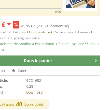
0:00
 € *
49,95 € *
(20,02% économisé)
 sont incl. TVA et
excl. Des frais de port.
- Selon le pays de livraison, la
er lors du passage à la caisse.
ement disponible à l'expédition, Délai de livraison** env. 1
uvrés.
Dans le panier
ser
Coter
ticle:
BCD16521
g:
0.28
sch)
Download
40
aintenant
bonus points