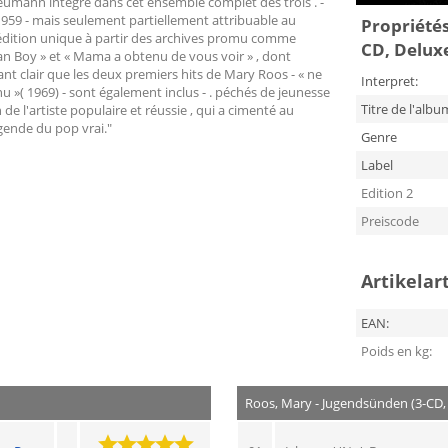
eumann intégré dans cet ensemble complet des trois . -
959 - mais seulement partiellement attribuable au
Propriétés
 édition unique à partir des archives promu comme
CD, Deluxe
ean Boy » et « Mama a obtenu de vous voir » , dont
nt clair que les deux premiers hits de Mary Roos - « ne
Interpret:
nu »( 1969) - sont également inclus - . péchés de jeunesse
Titre de l'albu
de l'artiste populaire et réussie , qui a cimenté au
gende du pop vrai."
Genre
Label
Edition 2
Preiscode
Artikelar
EAN:
Poids en kg:
Roos, Mary - Jugendsünden (3-CD,