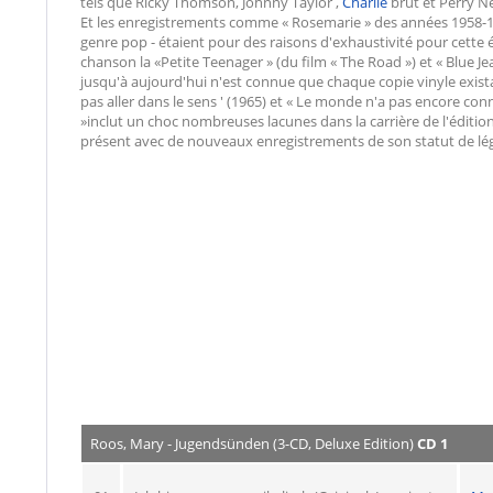
tels que Ricky Thomson, Johnny Taylor ,
Charlie
brut et Perry N
Et les enregistrements comme « Rosemarie » des années 1958-1
genre pop - étaient pour des raisons d'exhaustivité pour cette
chanson la «Petite Teenager » (du film « The Road ») et « Blue J
jusqu'à aujourd'hui n'est connue que chaque copie vinyle exista
pas aller dans le sens ' (1965) et « Le monde n'a pas encore con
»inclut un choc nombreuses lacunes dans la carrière de l'édition 
présent avec de nouveaux enregistrements de son statut de lé
Roos, Mary - Jugendsünden (3-CD, Deluxe Edition)
CD 1