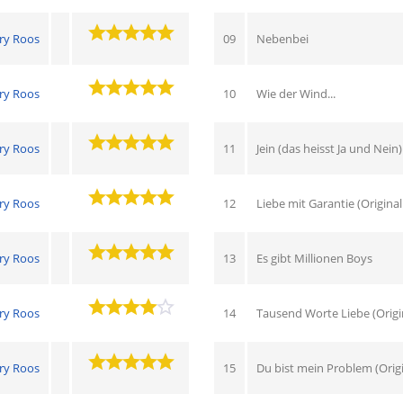
ry Roos
09
Nebenbei
ry Roos
10
Wie der Wind...
ry Roos
11
Jein (das heisst Ja und Nein)
ry Roos
12
Liebe mit Garantie (Origina
ry Roos
13
Es gibt Millionen Boys
ry Roos
14
Tausend Worte Liebe (Origin
ry Roos
15
Du bist mein Problem (Origi