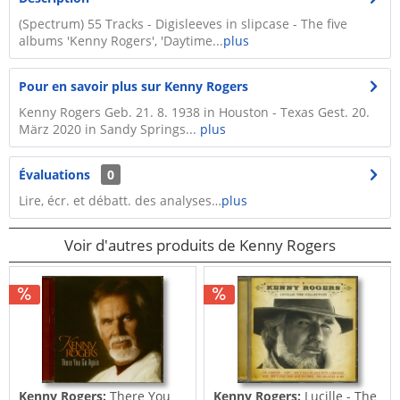
(Spectrum) 55 Tracks - Digisleeves in slipcase - The five
albums 'Kenny Rogers', 'Daytime...
plus
Pour en savoir plus sur Kenny Rogers
Kenny Rogers Geb. 21. 8. 1938 in Houston - Texas Gest. 20.
März 2020 in Sandy Springs...
plus
Évaluations
0
Lire, écr. et débatt. des analyses…
plus
Voir d'autres produits de Kenny Rogers
Kenny Rogers:
There You
Kenny Rogers:
Lucille - The