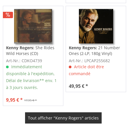
Kenny Rogers:
She Rides
Kenny Rogers:
21 Number
Wild Horses (CD)
Ones (2-LP, 180g Vinyl)
Art-Nr.: CDKO4739
Art-Nr.: LPCAP255682
Immédiatement
Article doit être
disponible à l'expédition,
commandé
Délai de livraison** env. 1
49,95 € *
à 3 jours ouvrés.
9,95 € *
17,95 € *
Tout afficher "Kenny Rogers" articles