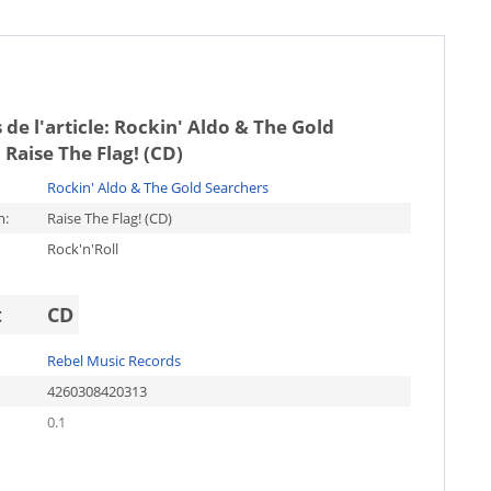
 de l'article:
Rockin' Aldo & The Gold
 Raise The Flag! (CD)
Rockin' Aldo & The Gold Searchers
m:
Raise The Flag! (CD)
Rock'n'Roll
t
CD
Rebel Music Records
4260308420313
0.1