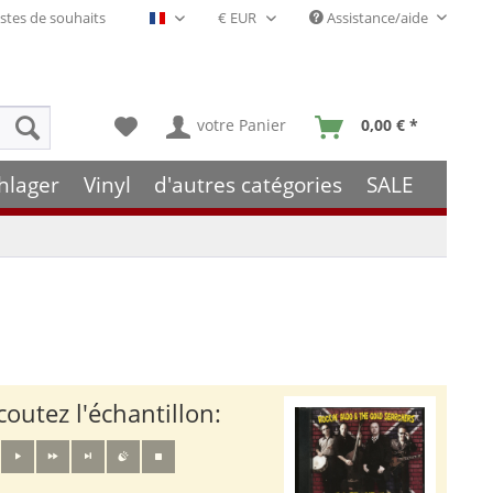
stes de souhaits
Assistance/aide
Français- FR
votre Panier
0,00 € *
hlager
Vinyl
d'autres catégories
SALE
coutez l'échantillon: