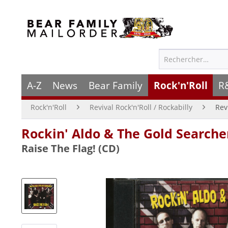
A-Z
News
Bear Family
Rock'n'Roll
R
Rock'n'Roll
Revival Rock'n'Roll / Rockabilly
Rev
Rockin' Aldo & The Gold Searche
Raise The Flag! (CD)