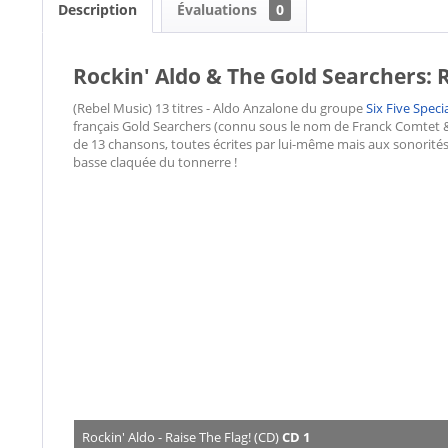
Description
Évaluations
0
Rockin' Aldo & The Gold Searchers: R
(Rebel Music) 13 titres - Aldo Anzalone du groupe
Six Five Speci
français Gold Searchers (connu sous le nom de Franck Comtet & 
de 13 chansons, toutes écrites par lui-même mais aux sonorités 
basse claquée du tonnerre !
Rockin' Aldo - Raise The Flag! (CD)
CD 1