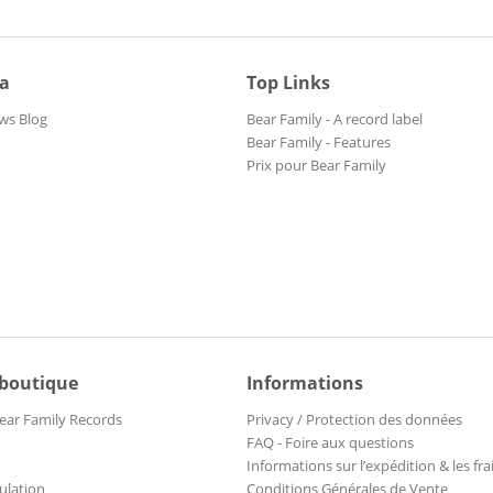
ia
Top Links
ws Blog
Bear Family - A record label
Bear Family - Features
Prix pour Bear Family
 boutique
Informations
ear Family Records
Privacy / Protection des données
FAQ - Foire aux questions
Informations sur l’expédition & les fra
ulation
Conditions Générales de Vente