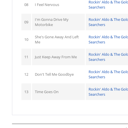
Rockin' Aldo & The Gol
08
I Feel Nervous
Searchers
I'm Gonna Drive My
Rockin' Aldo & The Gol
09
Motorbike
Searchers
She's Gone Away And Left
Rockin' Aldo & The Gol
10
Me
Searchers
Rockin' Aldo & The Gol
11
Just Keep Away From Me
Searchers
Rockin' Aldo & The Gol
12
Don't Tell Me Goodbye
Searchers
Rockin' Aldo & The Gol
13
Time Goes On
Searchers