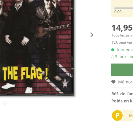
0:00
14,95
Tous les prix
TVA peut vari
Immédiat
à 3 jours o
Mémori
Réf. de l’ar
Poids en k
P
M