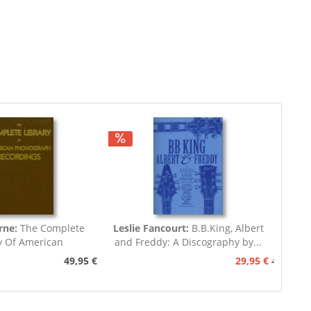
rne:
The Complete
Leslie Fancourt:
B.B.King, Albert
y Of American
and Freddy: A Discography by...
nograph...
49,95 €
29,95 €
49,95 €