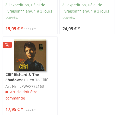
à l'expédition, Délai de
à l'expédition, Délai de
livraison** env. 1 à 3 jours
livraison** env. 1 à 3 jours
ouvrés.
ouvrés.
15,95 € *
24,95 € *
19,95 € *
Cliff Richard & The
Shadows:
Listen To Cliff!
(LP, 180g Vinyl, Ltd.)
Art-Nr.: LPWAX772163
Article doit être
commandé
17,95 € *
19,95 € *