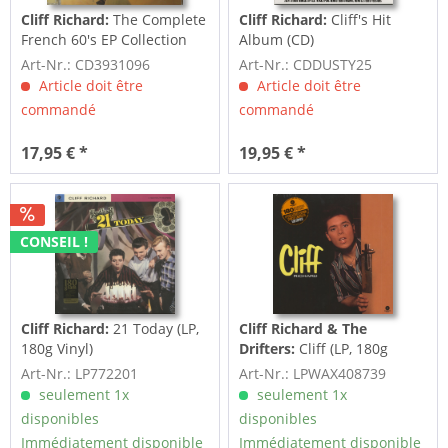
Cliff Richard:
The Complete
Cliff Richard:
Cliff's Hit
French 60's EP Collection
Album (CD)
Voll.1...
Art-Nr.: CD3931096
Art-Nr.: CDDUSTY25
Article doit être
Article doit être
commandé
commandé
17,95 € *
19,95 € *
CONSEIL !
Cliff Richard:
21 Today (LP,
Cliff Richard & The
180g Vinyl)
Drifters:
Cliff (LP, 180g
Vinyl, Ltd.)
Art-Nr.: LP772201
Art-Nr.: LPWAX408739
seulement 1x
seulement 1x
disponibles
disponibles
Immédiatement disponible
Immédiatement disponible