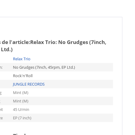
de l'article:
Relax Trio: No Grudges (7inch,
Ltd.)
Relax Trio
m:
No Grudges (7inch, 45rpm, EP Ltd.)
Rock'n'Roll
JUNGLE RECORDS
g
Mint (M)
g
Mint (M)
it
45 U/min
ze
EP (7 inch)