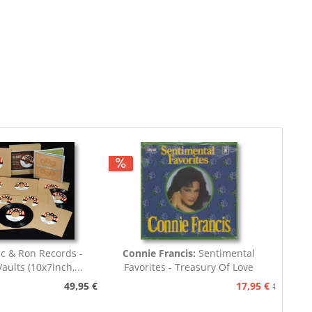
c & Ron Records -
Connie Francis:
Sentimental
aults (10x7inch,...
Favorites - Treasury Of Love
Songs...
49,95 €
17,95 €
19,95 €