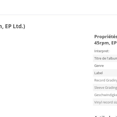
, EP Ltd.)
Propriétés 
45rpm, EP 
Interpret:
Titre de l'albu
Genre
Label
Record Gradin
Sleeve Gradin
Geschwindigke
Vinyl record si