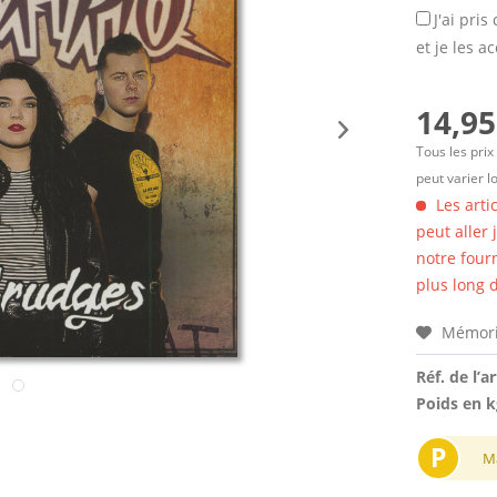
J'ai pri
et je les a
14,95
Tous les prix
peut varier l
Les arti
peut aller
notre four
plus long d
Mémori
Réf. de l’ar
Poids en k
P
M