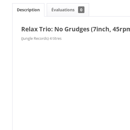
Description
Évaluations
0
Relax Trio: No Grudges (7inch, 45rpm
(Jungle Records) 4 titres