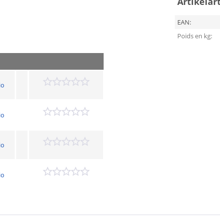
Artikelar
EAN:
Poids en kg:
io
io
io
io