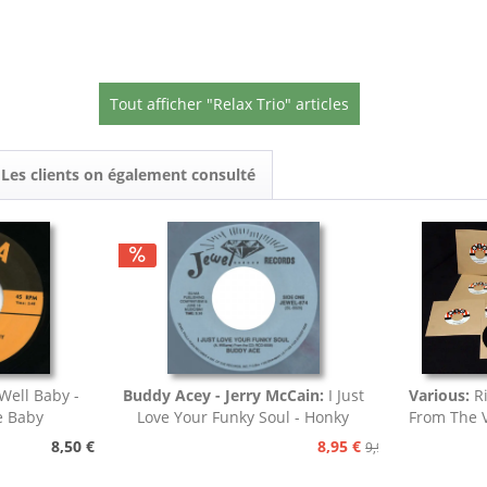
Tout afficher "Relax Trio" articles
Les clients on également consulté
Well Baby -
Buddy Acey - Jerry McCain:
I Just
Various:
Ri
e Baby
Love Your Funky Soul - Honky
From The V
Tonk
8,50 €
8,95 €
9,95 €