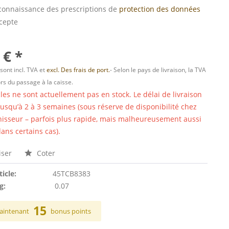
s connaissance des prescriptions de
protection des données
ccepte
 € *
 sont incl. TVA et
excl. Des frais de port.
- Selon le pays de livraison, la TVA
ors du passage à la caisse.
cles ne sont actuellement pas en stock. Le délai de livraison
 jusqu’à 2 à 3 semaines (sous réserve de disponibilité chez
nisseur – parfois plus rapide, mais malheureusement aussi
ans certains cas).
ser
Coter
ticle:
45TCB8383
g:
0.07
15
aintenant
bonus points