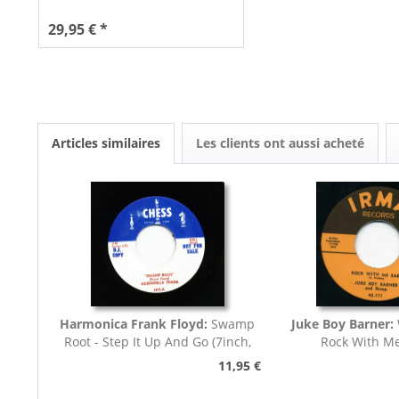
29,95 € *
Articles similaires
Les clients ont aussi acheté
Harmonica Frank Floyd:
Swamp
Juke Boy Barner:
Root - Step It Up And Go (7inch,
Rock With M
45rpm)
11,95 €