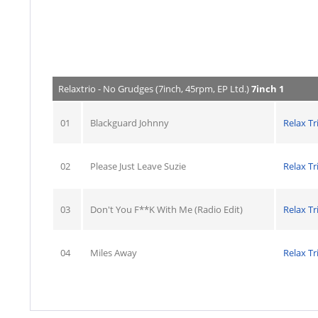
Relaxtrio - No Grudges (7inch, 45rpm, EP Ltd.)
7inch 1
01
Blackguard Johnny
Relax Tr
02
Please Just Leave Suzie
Relax Tr
03
Don't You F**K With Me (Radio Edit)
Relax Tr
04
Miles Away
Relax Tr