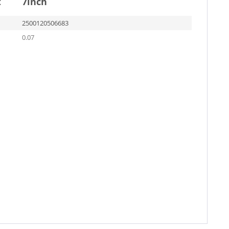
t
7inch
2500120506683
0.07