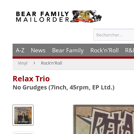
A-Z
News
Bear Family
Rock'n'Roll
R&
Vinyl
Rock'n'Roll
Relax Trio
No Grudges (7inch, 45rpm, EP Ltd.)