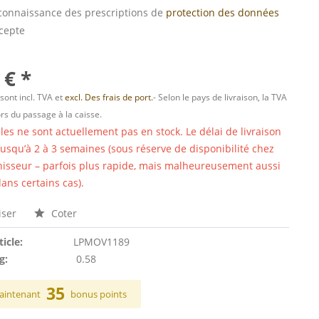
s connaissance des prescriptions de
protection des données
ccepte
 € *
 sont incl. TVA et
excl. Des frais de port.
- Selon le pays de livraison, la TVA
ors du passage à la caisse.
cles ne sont actuellement pas en stock. Le délai de livraison
 jusqu’à 2 à 3 semaines (sous réserve de disponibilité chez
nisseur – parfois plus rapide, mais malheureusement aussi
ans certains cas).
ser
Coter
ticle:
LPMOV1189
g:
0.58
35
aintenant
bonus points