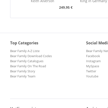
Keith Alverson
King in Germany
249,95 €
Top Categories
Social Med
Bear Family A-Z Liste
Bear Family Ne
Bear Family Download Codes
Facebook
Bear Family Catalogues
Instagram
Bear Family On The Road
MySpace
Bear Family Story
Twitter
Bear Family Team
Youtube