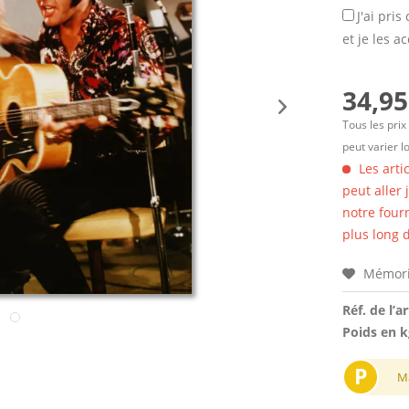
J'ai pri
et je les a
34,95
Tous les prix
peut varier l
Les arti
peut aller
notre four
plus long d
Mémori
Réf. de l’ar
Poids en k
P
M