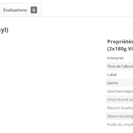
Évaluations
0
yl)
Propriétés 
(2x180g Vi
Interpret:
Titre de l'albu
Label
Genre
Geschwindigke
Vinyl record si
Record Gradin
Sleeve Gradin
Poids du vinyl