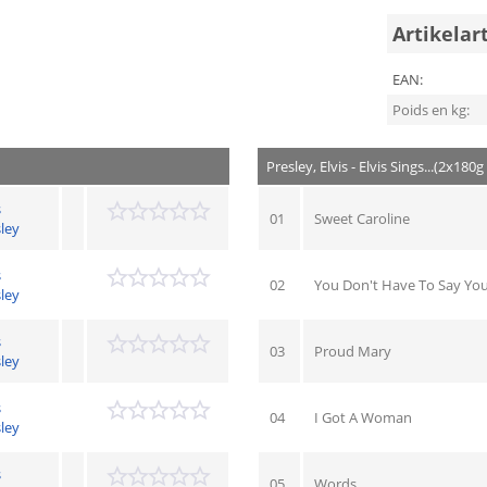
Artikelar
EAN:
Poids en kg:
Presley, Elvis - Elvis Sings...(2x180g
s
01
Sweet Caroline
ley
s
02
You Don't Have To Say Yo
ley
s
03
Proud Mary
ley
s
04
I Got A Woman
ley
s
05
Words