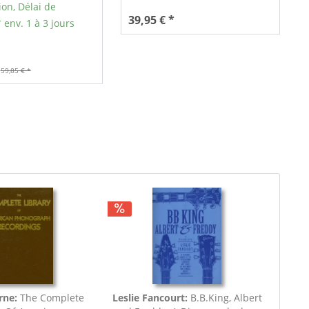
ion, Délai de
39,95 € *
 env. 1 à 3 jours
59,85 € *
rne:
The Complete
Leslie Fancourt:
B.B.King, Albert