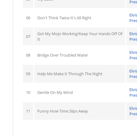
Pres
Elvi
06
Don't Think Twice It's All Right
Pres
Got My Mojo Working/Keep Your Hands Off Of
Elvi
07
It
Pres
Elvi
08
Bridge Over Troubled Water
Pres
Elvi
09
Help Me Make It Through The Night
Pres
Elvi
10
Gentle On My Mind
Pres
Elvi
11
Funny How Time Slips Away
Pres