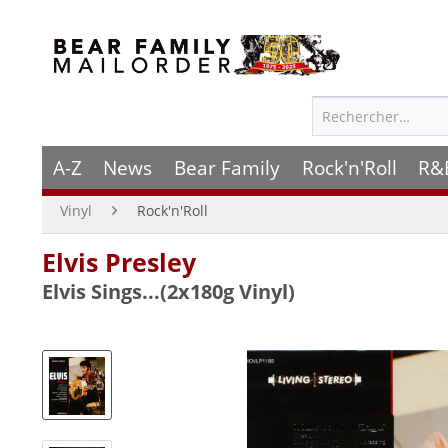
A-Z
News
Bear Family
Rock'n'Roll
R&
Vinyl
Rock'n'Roll
Elvis Presley
Elvis Sings...(2x180g Vinyl)