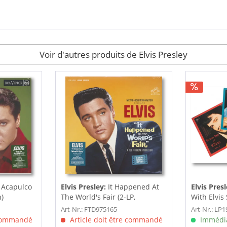
Voir d'autres produits de Elvis Presley
 Acapulco
Elvis Presley:
It Happened At
Elvis Presl
n)
The World's Fair (2-LP,
With Elvis 
Limited...
Art-Nr.: FTD975165
Art-Nr.: LP
 commandé
Article doit être commandé
Immédia