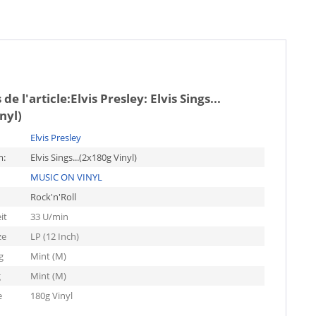
de l'article:
Elvis Presley: Elvis Sings...
nyl)
Elvis Presley
m:
Elvis Sings...(2x180g Vinyl)
MUSIC ON VINYL
Rock'n'Roll
it
33 U/min
ze
LP (12 Inch)
g
Mint (M)
g
Mint (M)
e
180g Vinyl