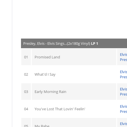
Presley, Elvis - Elvis Sings...(2x180g Vinyl)
LP 1
Elvi
01
Promised Land
Pres
Elvi
02
What'd I Say
Pres
Elvi
03
Early Morning Rain
Pres
Elvi
04
You've Lost That Lovin' Feelin'
Pres
Elvi
05
My Babe