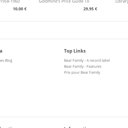
 1958-1960
Goldmine's Price Guide To
Librar
Collectable Record...
Pho
10,00 €
29,95 €
ia
Top Links
ws Blog
Bear Family - A record label
Bear Family - Features
Prix pour Bear Family