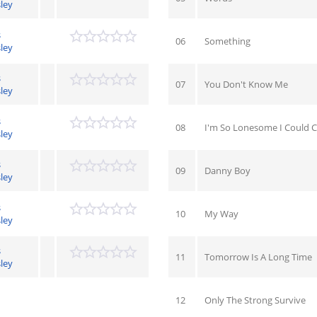
ley
s
06
Something
ley
s
07
You Don't Know Me
ley
s
08
I'm So Lonesome I Could C
ley
s
09
Danny Boy
ley
s
10
My Way
ley
s
11
Tomorrow Is A Long Time
ley
12
Only The Strong Survive