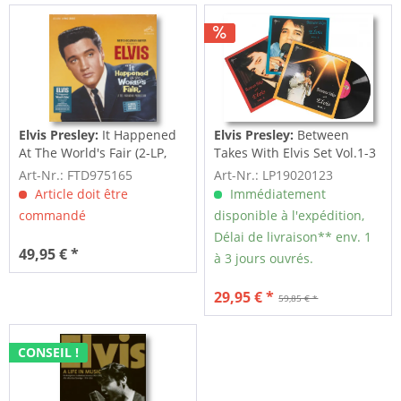
Elvis Presley:
It Happened
Elvis Presley:
Between
At The World's Fair (2-LP,
Takes With Elvis Set Vol.1-3
Limited...
(3-LP)
Art-Nr.: FTD975165
Art-Nr.: LP19020123
Article doit être
Immédiatement
commandé
disponible à l'expédition,
Délai de livraison** env. 1
49,95 € *
à 3 jours ouvrés.
29,95 € *
59,85 € *
CONSEIL !