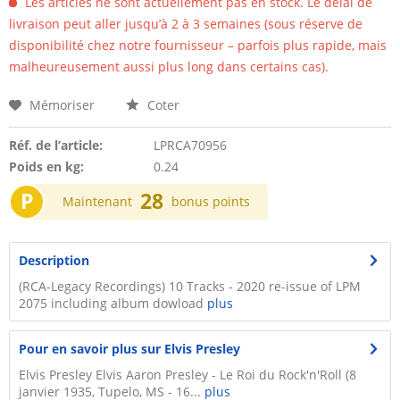
Les articles ne sont actuellement pas en stock. Le délai de
livraison peut aller jusqu’à 2 à 3 semaines (sous réserve de
disponibilité chez notre fournisseur – parfois plus rapide, mais
malheureusement aussi plus long dans certains cas).
Mémoriser
Coter
Réf. de l’article:
LPRCA70956
Poids en kg:
0.24
P
28
Maintenant
bonus points
Description
(RCA-Legacy Recordings) 10 Tracks - 2020 re-issue of LPM
2075 including album dowload
plus
Pour en savoir plus sur Elvis Presley
Elvis Presley Elvis Aaron Presley - Le Roi du Rock'n'Roll (8
janvier 1935, Tupelo, MS - 16...
plus