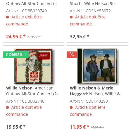
Outlaw All-Star Concert (2-
Short - Wille Nelson 90 -
CD+DVD)
Live At...
Art-Nr.: CDBB020749
Art-Nr.: CDSNY53072
Article doit être
Article doit être
commandé
commandé
24,95 € *
32,95 € *
27,95 € *
CONSEIL !
Willie Nelson:
American
Willie Nelson & Merle
Outlaw All-Star Concert (2-
Haggard:
Nelson, Willie &
CD)
Merle Haggard Seashores
Art-Nr.: CDBB02748
Art-Nr.: CDEK40293
Of Old...
Article doit être
Article doit être
commandé
commandé
19,95 € *
11,95 € *
16,95 € *