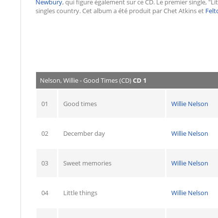
Newbury
, qui figure également sur ce CD. Le premier single, "Li
singles country. Cet album a été produit par Chet Atkins et
Felt
Nelson, Willie - Good Times (CD)
CD 1
01
Good times
Willie Nelson
02
December day
Willie Nelson
03
Sweet memories
Willie Nelson
04
Little things
Willie Nelson