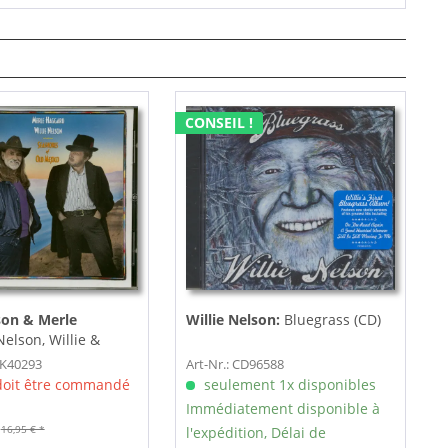
CONSEIL !
son & Merle
Willie Nelson:
Bluegrass (CD)
elson, Willie &
gard Seashores Of
EK40293
Art-Nr.: CD96588
 doit être commandé
seulement 1x disponibles
Immédiatement disponible à
16,95 € *
l'expédition, Délai de