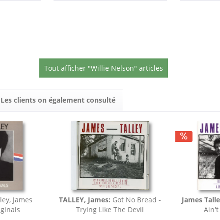
Tout afficher "Willie Nelson" articles
Les clients on également consulté
ley, James
TALLEY, James:
Got No Bread -
James Talle
ginals
Trying Like The Devil
Ain't