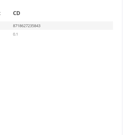
t
CD
8718627235843
0.1