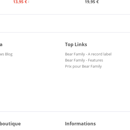
13,95 €
19,95 €
15,95 €
ia
Top Links
ws Blog
Bear Family - A record label
Bear Family - Features
Prix pour Bear Family
 boutique
Informations