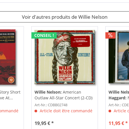
Voir d'autres produits de Willie Nelson
CONSEIL !
tory Short
Willie Nelson:
American
Willie Nel
ve At...
Outlaw All-Star Concert (2-CD)
Haggard:
N
Merle Hag
Art-Nr.: CDBB02748
Art-Nr.: CD
Old...
 commandé
Article doit être commandé
Article
19,95 € *
11,95 € *