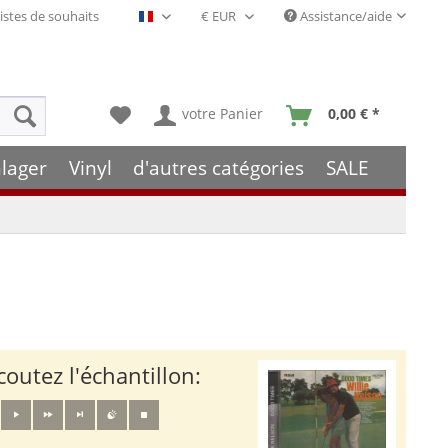
istes de souhaits
Assistance/aide
Français- FR
votre Panier
0,00 € *
lager
Vinyl
d'autres catégories
SALE
coutez l'échantillon: