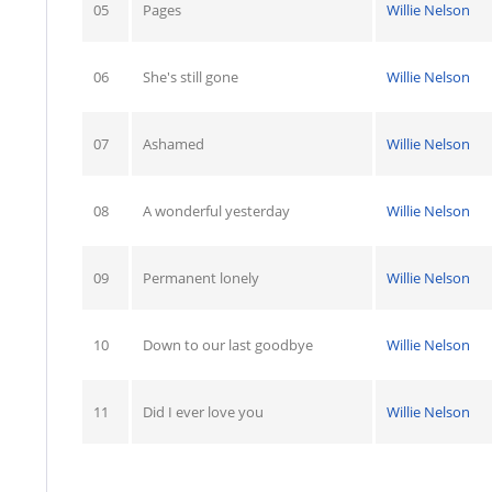
05
Pages
Willie Nelson
06
She's still gone
Willie Nelson
07
Ashamed
Willie Nelson
08
A wonderful yesterday
Willie Nelson
09
Permanent lonely
Willie Nelson
10
Down to our last goodbye
Willie Nelson
11
Did I ever love you
Willie Nelson