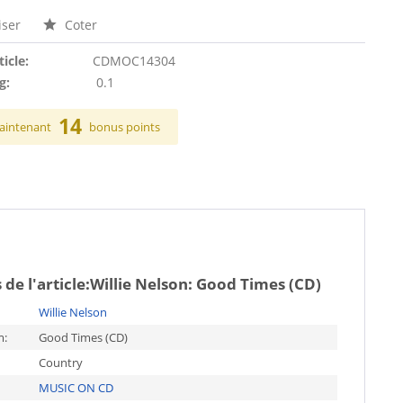
ser
Coter
ticle:
CDMOC14304
g:
0.1
14
aintenant
bonus points
de l'article:
Willie Nelson: Good Times (CD)
Willie Nelson
m:
Good Times (CD)
Country
MUSIC ON CD