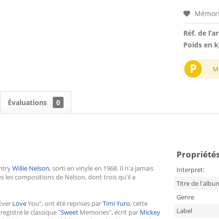
Mémori
Réf. de l’ar
Poids en k
P
M
Évaluations
0
Propriétés 
untry
Willie Nelson
, sorti en vinyle en 1968. Il n'a jamais
Interpret:
 les compositions de Nelson, dont trois qu'il a
Titre de l'albu
Genre
 Ever
Love
You", ont été reprises par
Timi Yuro
, cette
Label
registré le classique "
Sweet
Memories", écrit par
Mickey