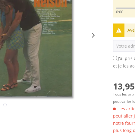
0:00
Ave
J'ai pri
et je les a
13,95
Tous les prix
peut varier l
Les arti
peut aller
notre four
plus long d