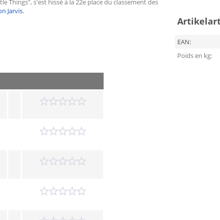
ttle Things", s'est hissé à la 22e place du classement des
on Jarvis
.
Artikelar
EAN:
Poids en kg: