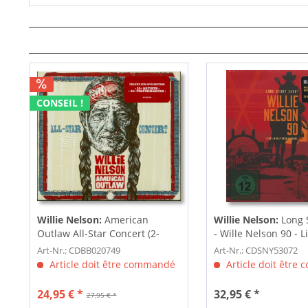
CONSEIL !
Willie Nelson:
American
Willie Nelson:
Long S
Outlaw All-Star Concert (2-
- Wille Nelson 90 - Li
CD+DVD)
Art-Nr.: CDBB020749
Art-Nr.: CDSNY53072
Article doit être commandé
Article doit être
24,95 € *
32,95 € *
27,95 € *