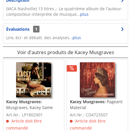
Description
(MCA Nashville) 13 titres ,- Le quatrième album de l'auteur-
compositeur-interprète de musique...
plus
Évaluations
1
Lire, écr. et débatt. des analyses…
plus
Voir d'autres produits de Kacey Musgraves
Kacey Musgraves:
Kacey Musgraves:
Pageant
Musgraves, Kacey Same
Material
Trailer Different Park
Art-Nr.: LP1802901
Art-Nr.: CD4723507
Article doit être
Article doit être
commandé
commandé