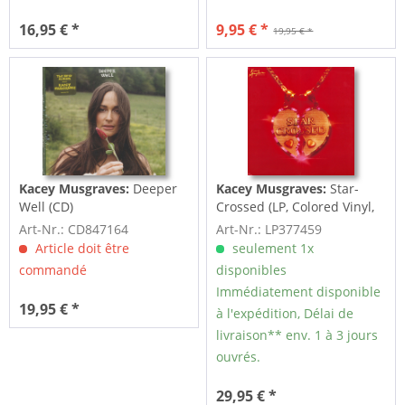
16,95 € *
9,95 € *
19,95 € *
Kacey Musgraves:
Deeper
Kacey Musgraves:
Star-
Well (CD)
Crossed (LP, Colored Vinyl,
Ltd.)
Art-Nr.: CD847164
Art-Nr.: LP377459
Article doit être
seulement 1x
commandé
disponibles
Immédiatement disponible
19,95 € *
à l'expédition, Délai de
livraison** env. 1 à 3 jours
ouvrés.
29,95 € *