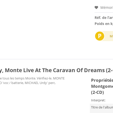
Mémori
Réf. de l’ar
Poids en k
P
M
Monte Live At The Caravan Of Dreams (2-
s de tous les temps Monte. Vérifiez-le. MONTE
Propriétés
voc / batterie, MICHAEL Urdy' perc.
Montgomer
(2-CD)
Interpret:
Titre de l'albu