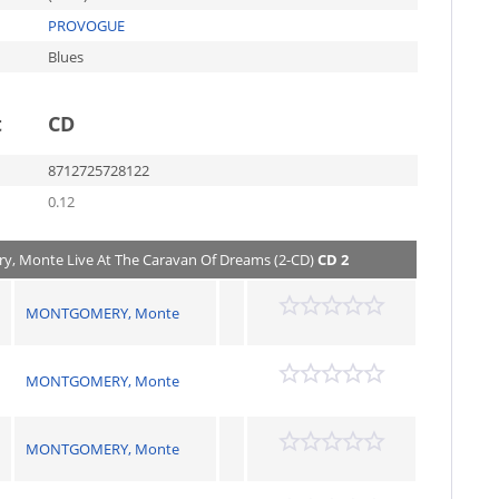
PROVOGUE
Blues
t
CD
8712725728122
0.12
, Monte Live At The Caravan Of Dreams (2-CD)
CD 2
MONTGOMERY, Monte
MONTGOMERY, Monte
MONTGOMERY, Monte