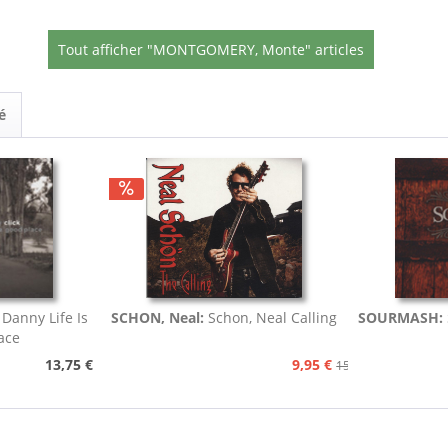
Tout afficher "MONTGOMERY, Monte" articles
é
, Danny Life Is
SCHON, Neal:
Schon, Neal Calling
SOURMASH:
ace
13,75 €
9,95 €
15,75 €