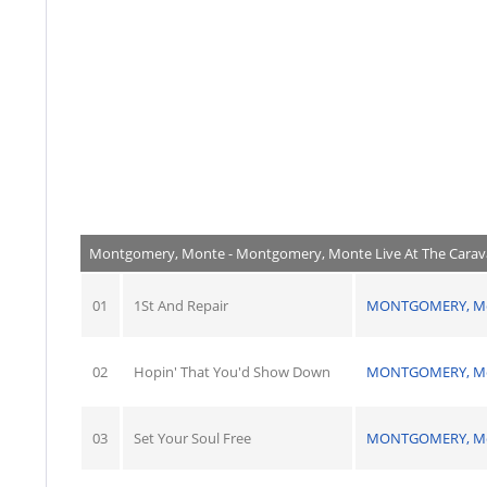
Montgomery, Monte - Montgomery, Monte Live At The Carav
01
1St And Repair
MONTGOMERY, M
02
Hopin' That You'd Show Down
MONTGOMERY, M
03
Set Your Soul Free
MONTGOMERY, M