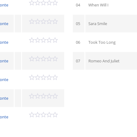
onte
04
When Will I
onte
05
Sara Smile
onte
06
Took Too Long
onte
07
Romeo And Juliet
onte
onte
onte