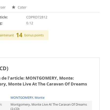
ser
Coter
ticle:
CDPRD72812
g:
0.12
14
aintenant
bonus points
CD)
 de l'article:
MONTGOMERY, Monte:
y, Monte Live At The Caravan Of Dreams
MONTGOMERY, Monte
m:
Montgomery, Monte Live At The Caravan Of Dreams
(2-CD)