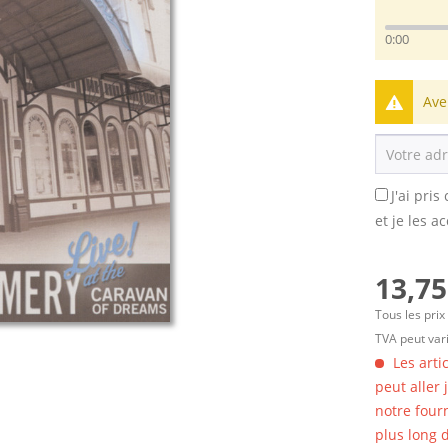
0:00
Ave
J'ai pri
et je les a
13,75
Tous les prix
TVA peut vari
Les arti
peut aller
notre four
plus long d