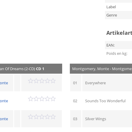
Label
Genre
Artikelar
EAN:
Poids en kg:
an Of Dreams (2-CD)
CD 1
Montgomery, Monte - Montgomery
onte
01
Everywhere
onte
02
Sounds Too Wonderful
onte
03
Silver Wings