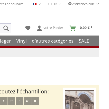
stes de souhaits
Assistance/aide
Français- FR
votre Panier
0,00 € *
lager
Vinyl
d'autres catégories
SALE
coutez l'échantillon: