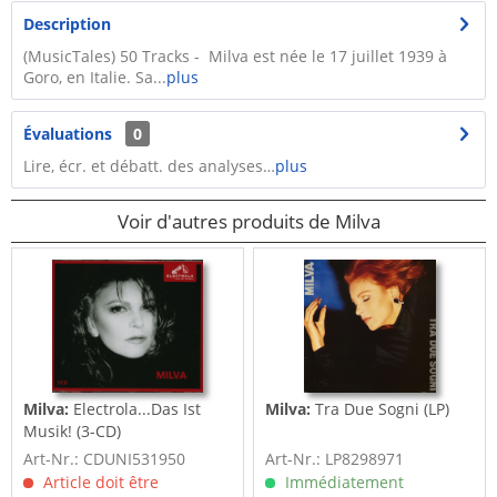
Description
(MusicTales) 50 Tracks - Milva est née le 17 juillet 1939 à
Goro, en Italie. Sa...
plus
Évaluations
0
Lire, écr. et débatt. des analyses…
plus
Voir d'autres produits de Milva
Milva:
Electrola...Das Ist
Milva:
Tra Due Sogni (LP)
Musik! (3-CD)
Art-Nr.: CDUNI531950
Art-Nr.: LP8298971
Article doit être
Immédiatement