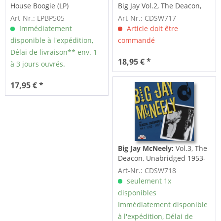
House Boogie (LP)
Big Jay Vol.2, The Deacon,
Unabridged...
Art-Nr.: LPBP505
Art-Nr.: CDSW717
Immédiatement
Article doit être
disponible à l'expédition,
commandé
Délai de livraison** env. 1
18,95 € *
à 3 jours ouvrés.
17,95 € *
Big Jay McNeely:
Vol.3, The
Deacon, Unabridged 1953-
1955
Art-Nr.: CDSW718
seulement 1x
disponibles
Immédiatement disponible
à l'expédition, Délai de