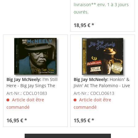
livraison** env. 1 à 3 jours
ouvrés.
18,95 € *
Big Jay McNeely:
I'm Still
Big Jay McNeely:
Honkin' &
Here - Big Jay Sings The
Jivin' At The Palomino - Live
Blues (CD)
1989...
Art-Nr.: CDCLO1083
Art-Nr.: CDCLO0613
Article doit être
Article doit être
commandé
commandé
16,95 € *
15,95 € *