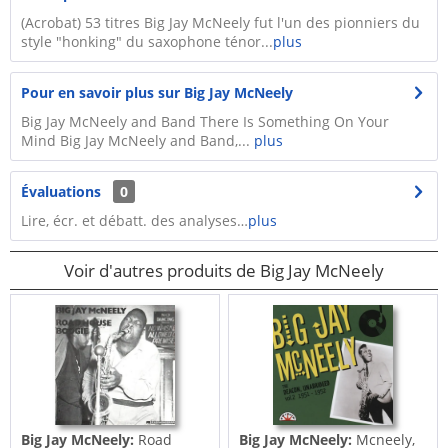
(Acrobat) 53 titres Big Jay McNeely fut l'un des pionniers du
style "honking" du saxophone ténor...
plus
Pour en savoir plus sur Big Jay McNeely
Big Jay McNeely and Band There Is Something On Your
Mind Big Jay McNeely and Band,...
plus
Évaluations
0
Lire, écr. et débatt. des analyses…
plus
Voir d'autres produits de Big Jay McNeely
Big Jay McNeely:
Road
Big Jay McNeely:
Mcneely,