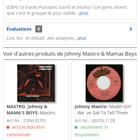
(CBH) 13 tracks Puissant, lourd et bluesy ! Les gens disent
que c'est le groupe le plus solide...
plus
Évaluations
0
Lire, écr. et débatt. des analyses…
plus
Voir d'autres produits de Johnny Mastro & Mamas Boys
MASTRO, Johnny &
Johnny Mastro:
Model Girl
MAMA'S BOYS:
Mastro,
- We´ve Got To Tell Them
Johnny & Mama's Boys Take
(7inch, 45rpm)
Art-Nr.: CDNUG701
Art-Nr.: 45COL1128
Me To Your Maker
Article doit être
seulement 1x
commandé
disponibles