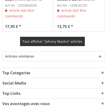
President (CD)
Johnny & Mama's Boys Take
Art-Nr.: CDCBH2039
Art-Nr.: CDNUG701
Me To Your Maker
Article doit être
Article doit être
commandé
commandé
17,95 € *
13,75 € *
Tout afficher "Johnny Mastro" articles
Articles similaires
Top Categories
Social Media
Top Links
Vos avantages avec nous