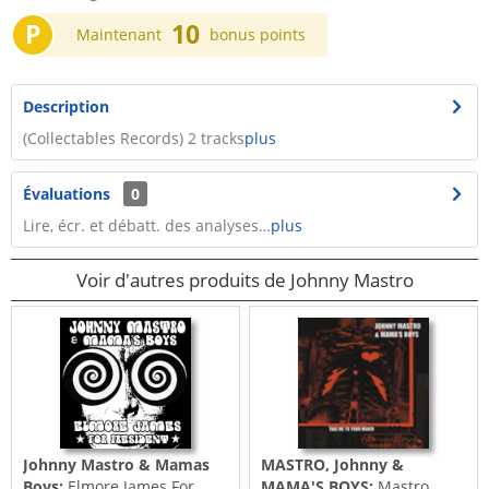
P
10
Maintenant
bonus points
Description
(Collectables Records) 2 tracks
plus
Évaluations
0
Lire, écr. et débatt. des analyses…
plus
Voir d'autres produits de Johnny Mastro
Johnny Mastro & Mamas
MASTRO, Johnny &
Boys:
Elmore James For
MAMA'S BOYS:
Mastro,