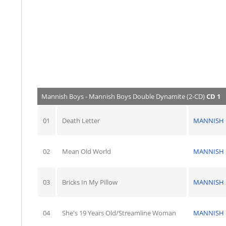
Mannish Boys - Mannish Boys Double Dynamite (2-CD)
CD 1
01
Death Letter
MANNISH 
02
Mean Old World
MANNISH 
03
Bricks In My Pillow
MANNISH 
04
She's 19 Years Old/Streamline Woman
MANNISH 