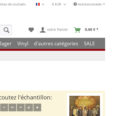
istes de souhaits
Assistance/aide
Français- FR
votre Panier
0,00 € *
lager
Vinyl
d'autres catégories
SALE
coutez l'échantillon: