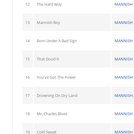
12
The Hard Way
MANNISH 
13
Mannish Boy
MANNISH 
14
Born Under A Bad Sign
MANNISH 
15
That Dood It
MANNISH 
16
You've Got The Power
MANNISH 
17
Drowning On Dry Land
MANNISH 
18
Mr. Charles Blues
MANNISH 
19
Cold Sweat
MANNISH 