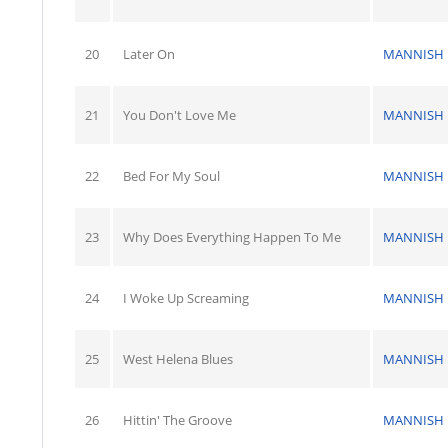
20
Later On
MANNISH 
21
You Don't Love Me
MANNISH 
22
Bed For My Soul
MANNISH 
23
Why Does Everything Happen To Me
MANNISH 
24
I Woke Up Screaming
MANNISH 
25
West Helena Blues
MANNISH 
26
Hittin' The Groove
MANNISH 