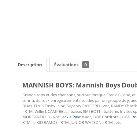
Description
Évaluations
0
MANNISH BOYS: Mannish Boys Doubl
Grands sons et des chansons, surtout lorsque Frank G. joue, et 
connu, du rock enregistrements solides par un groupe de joueur
Blues. FINIS Tasby - voc, Sugaray RAYFORD - voc, RANDY Chartk
- RTM, Willie J. CAMPBELL - basse, JIMI BOTT - batterie. Invit
MORGANFIELD - voc,
Jackie Payne
-voc, BOB Corritore - HCA,
Ro
RTM, le KID RAMOS - RTM, JUNIOR WATSON - RTM , etc