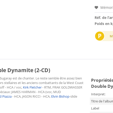
Mémori
Réf. de l’ar
Poids en k
P
M
e Dynamite (2-CD)
Sugaray est de chanter. Le reste semble être assez bien
Propriétés 
s stellaires et les anciens combattants de la West Coast
Double Dy
off - HCA / voc,
Kirk Fletcher
- RTM, FRAK GOLDWASSER
és spéciaux: JAMES HARMAN - HCA (voc, MUD
Interpret:
d Piazza
- HCA, JASON RICCI - HCA,
Elvin Bishop
-slide
Titre de l'albu
Label