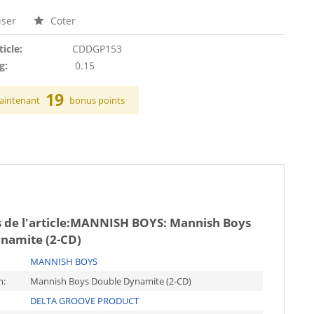
ser
Coter
ticle:
CDDGP153
g:
0.15
19
aintenant
bonus points
de l'article:
MANNISH BOYS: Mannish Boys
namite (2-CD)
MANNISH BOYS
m:
Mannish Boys Double Dynamite (2-CD)
DELTA GROOVE PRODUCT