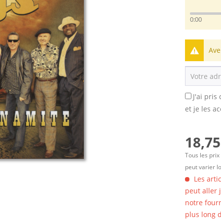
0:00
Ave
J'ai pri
et je les a
18,75
Tous les prix
peut varier l
Les arti
peut aller
notre four
plus long d