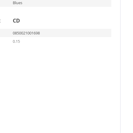
Blues
t
CD
0850021001698
0.15