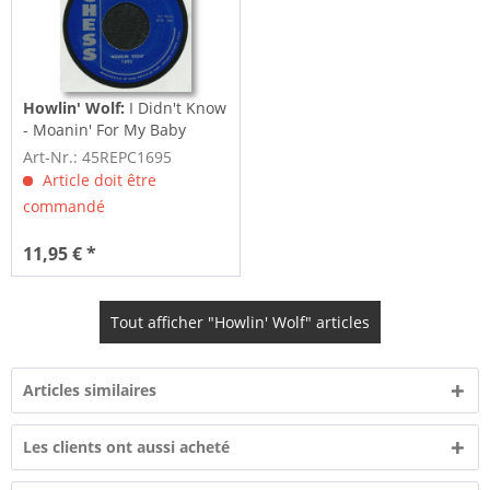
Howlin' Wolf:
I Didn't Know
- Moanin' For My Baby
(7inch, 45rpm)
Art-Nr.: 45REPC1695
Article doit être
commandé
11,95 € *
Tout afficher "Howlin' Wolf" articles
Articles similaires
Les clients ont aussi acheté