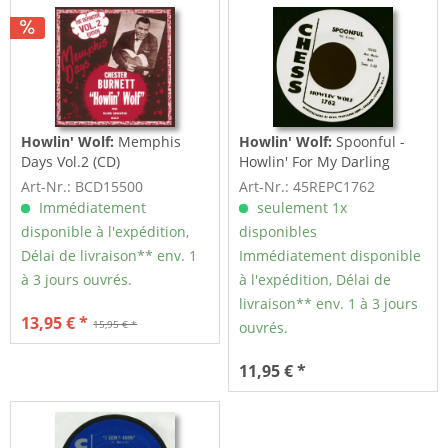
Howlin' Wolf:
Memphis
Howlin' Wolf:
Spoonful -
Days Vol.2 (CD)
Howlin' For My Darling
(7inch, 45rpm)
Art-Nr.: BCD15500
Art-Nr.: 45REPC1762
Immédiatement
seulement 1x
disponible à l'expédition,
disponibles
Délai de livraison** env. 1
Immédiatement disponible
à 3 jours ouvrés.
à l'expédition, Délai de
livraison** env. 1 à 3 jours
13,95 € *
15,95 € *
ouvrés.
11,95 € *