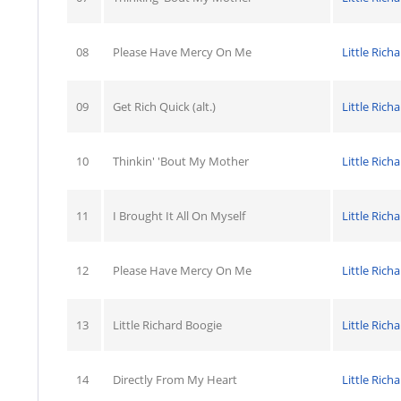
08
Please Have Mercy On Me
Little Rich
09
Get Rich Quick (alt.)
Little Rich
10
Thinkin' 'Bout My Mother
Little Rich
11
I Brought It All On Myself
Little Rich
12
Please Have Mercy On Me
Little Rich
13
Little Richard Boogie
Little Rich
14
Directly From My Heart
Little Rich