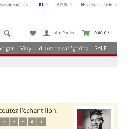
stes de souhaits
Assistance/aide
Français- FR
votre Panier
0,00 € *
hlager
Vinyl
d'autres catégories
SALE
coutez l'échantillon: