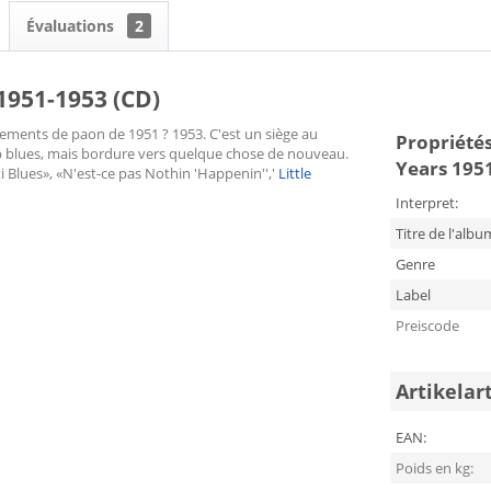
Évaluations
2
 1951-1953 (CD)
trements de paon de 1951 ? 1953. C'est un siège au
Propriétés
mp blues, mais bordure vers quelque chose de nouveau.
Years 195
Blues», «N'est-ce pas Nothin 'Happenin'','
Little
Interpret:
Titre de l'albu
Genre
Label
Preiscode
Artikelar
EAN:
Poids en kg: