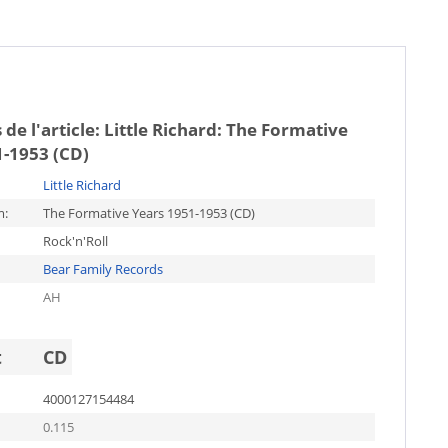
 de l'article:
Little Richard: The Formative
1-1953 (CD)
Little Richard
m:
The Formative Years 1951-1953 (CD)
Rock'n'Roll
Bear Family Records
AH
t
CD
4000127154484
0.115