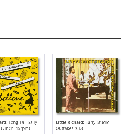
hard:
Long Tall Sally -
Little Richard:
Early Studio
i (7inch, 45rpm)
Outtakes (CD)