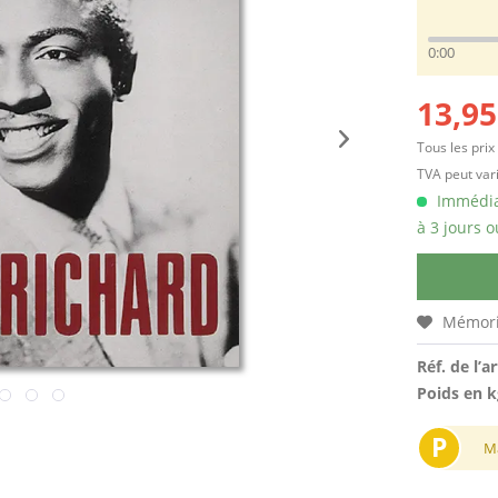
0:00
13,95
Tous les prix
TVA peut vari
Immédiat
à 3 jours o
Mémori
Réf. de l’ar
Poids en k
P
M