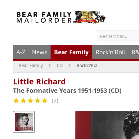
A-Z
News
Bear Family
Rock'n'Roll
R&
Bear Family
CD
Rock'n'Roll
Little Richard
The Formative Years 1951-1953 (CD)
(
2
)