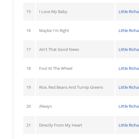
15
I Love My Baby
Little Rich
16
Maybe I'm Right
Little Rich
17
Ain't That Good News
Little Rich
18
Fool At The Wheel
Little Rich
19
Rice, Red Beans And Turnip Greens
Little Rich
20
Always
Little Rich
21
Directly From My Heart
Little Rich