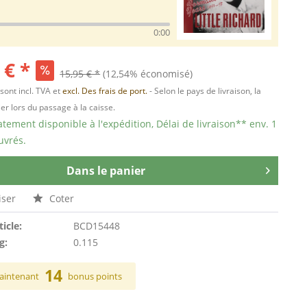
0:00
 € *
15,95 € *
(12,54% économisé)
 sont incl. TVA et
excl. Des frais de port.
- Selon le pays de livraison, la
er lors du passage à la caisse.
ement disponible à l'expédition, Délai de livraison** env. 1
uvrés.
Dans le panier
ser
Coter
ticle:
BCD15448
g:
0.115
14
aintenant
bonus points