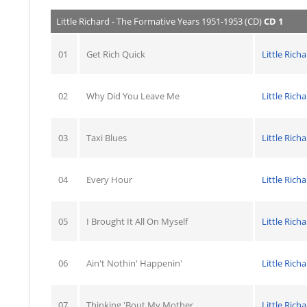
Little Richard - The Formative Years 1951-1953 (CD)
CD 1
01
Get Rich Quick
Little Rich
02
Why Did You Leave Me
Little Rich
03
Taxi Blues
Little Rich
04
Every Hour
Little Rich
05
I Brought It All On Myself
Little Rich
06
Ain't Nothin' Happenin'
Little Rich
07
Thinking 'Bout My Mother
Little Rich