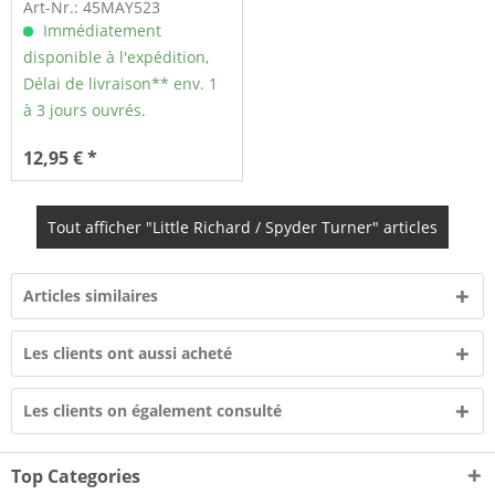
45rpm)
Art-Nr.: 45MAY523
Immédiatement
disponible à l'expédition,
Délai de livraison** env. 1
à 3 jours ouvrés.
12,95 € *
Tout afficher "Little Richard / Spyder Turner" articles
Articles similaires
Les clients ont aussi acheté
Les clients on également consulté
Top Categories