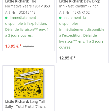
Little Richard:
The
Little Richard:
Dew Drop
Formative Years 1951-1953
Inn - Get Rhythm (7inch,
(CD)
45rpm)
Art-Nr.: BCD15448
Art-Nr.: 45RNR102
Immédiatement
seulement 1x
disponible à l'expédition,
disponibles
Délai de livraison** env. 1
Immédiatement disponible
à 3 jours ouvrés.
à l'expédition, Délai de
livraison** env. 1 à 3 jours
13,95 € *
15,95 € *
ouvrés.
12,95 € *
Little Richard:
Long Tall
Sally - Tutti Frutti (7inch,